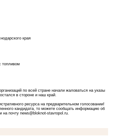
снодарского края
с топливом
рганизаций по всей стране начали жаловаться на указы
остался в стороне и наш край.
стративного ресурса на предварительном голосовании!
ленного кандидата, то можете сообщать информацию об
ли на почту
news@bloknot-stavropol.ru
.