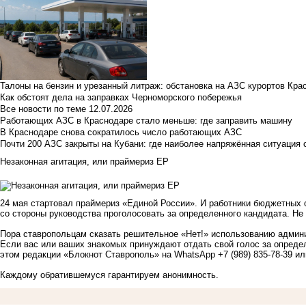
Талоны на бензин и урезанный литраж: обстановка на АЗС курортов Кра
Как обстоят дела на заправках Черноморского побережья
Все новости по теме
12.07.2026
Работающих АЗС в Краснодаре стало меньше: где заправить машину
В Краснодаре снова сократилось число работающих АЗС
Почти 200 АЗС закрыты на Кубани: где наиболее напряжённая ситуация 
Незаконная агитация, или праймериз ЕР
24 мая стартовал праймериз «Единой России». И работники бюджетных о
со стороны руководства проголосовать за определенного кандидата. Не 
Пора ставропольцам сказать решительное «Нет!» использованию админи
Если вас или ваших знакомых принуждают отдать свой голос за опреде
этом редакции «Блокнот Ставрополь» на WhatsApp +7 (989) 835-78-39 и
Каждому обратившемуся гарантируем анонимность.