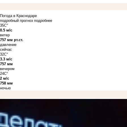
Погода в Краснодаре
подробный прогноз
подробнее
35C°
0.5 м/с
ветер
757 мм рт.ст.
давление
сейчас
32C°
3.3 м/с
757 мм
вечером
24C°
2 м/с
758 мм
ночью