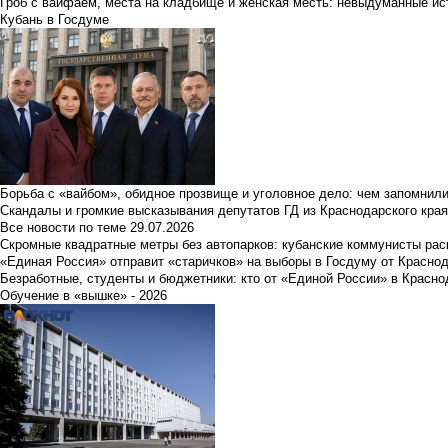
Гроб с вайфаем, места на кладбище и женская месть: невыдуманные ист
Кубань в Госдуме
Борьба с «вайбом», обидное прозвище и уголовное дело: чем запомнил
Скандалы и громкие высказывания депутатов ГД из Краснодарского края
Все новости по теме
29.07.2026
Скромные квадратные метры без автопарков: кубанские коммунисты ра
«Единая Россия» отправит «старичков» на выборы в Госдуму от Краснод
Безработные, студенты и бюджетники: кто от «Единой России» в Красно
Обучение в «вышке» - 2026