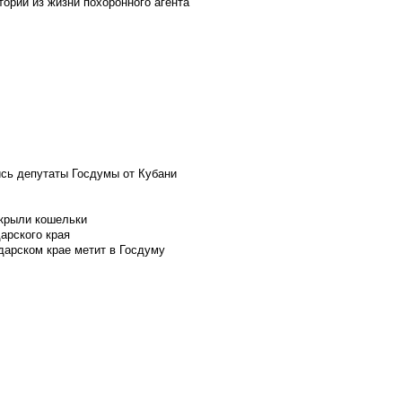
ории из жизни похоронного агента
ись депутаты Госдумы от Кубани
скрыли кошельки
арского края
дарском крае метит в Госдуму