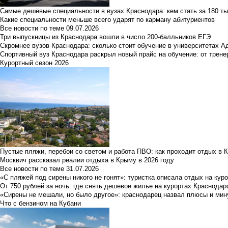
Самые дешёвые специальности в вузах Краснодара: кем стать за 180 ты
Какие специальности меньше всего ударят по карману абитуриентов
Все новости по теме
09.07.2026
Три выпускницы из Краснодара вошли в число 200-балльников ЕГЭ
Скромнее вузов Краснодара: сколько стоит обучение в университетах А
Спортивный вуз Краснодара раскрыл новый прайс на обучение: от трене
Курортный сезон 2026
Пустые пляжи, перебои со светом и работа ПВО: как проходит отдых в 
Москвич рассказал реалии отдыха в Крыму в 2026 году
Все новости по теме
31.07.2026
«С пляжей под сирены никого не гонят»: туристка описала отдых на кур
От 750 рублей за ночь: где снять дешевое жилье на курортах Краснодар
«Сирены не мешали, но было другое»: краснодарец назвал плюсы и мин
Что с бензином на Кубани