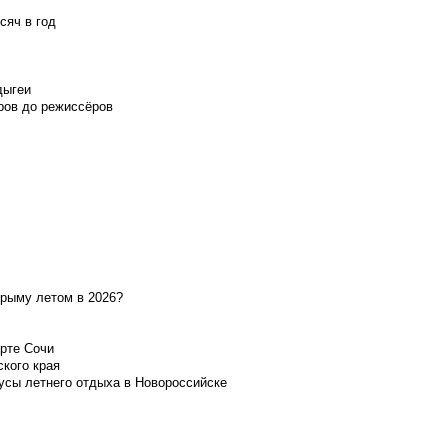
сяч в год
дыгеи
ров до режиссёров
Крыму летом в 2026?
орте Сочи
ского края
усы летнего отдыха в Новороссийске