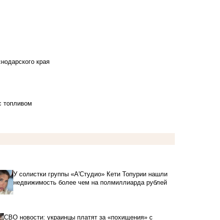
снодарского края
с топливом
У солистки группы «А'Студио» Кети Топурии нашли
недвижимость более чем на полмиллиарда рублей
СВО новости: украинцы платят за «похищения» с