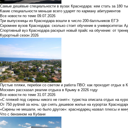
Самые дешёвые специальности в вузах Краснодара: кем стать за 180 ты
Какие специальности меньше всего ударят по карману абитуриентов
Все новости по теме
09.07.2026
Три выпускницы из Краснодара вошли в число 200-балльников ЕГЭ
Скромнее вузов Краснодара: сколько стоит обучение в университетах А
Спортивный вуз Краснодара раскрыл новый прайс на обучение: от трене
Курортный сезон 2026
Пустые пляжи, перебои со светом и работа ПВО: как проходит отдых в 
Москвич рассказал реалии отдыха в Крыму в 2026 году
Все новости по теме
31.07.2026
«С пляжей под сирены никого не гонят»: туристка описала отдых на кур
От 750 рублей за ночь: где снять дешевое жилье на курортах Краснодар
«Сирены не мешали, но было другое»: краснодарец назвал плюсы и мин
Что с бензином на Кубани