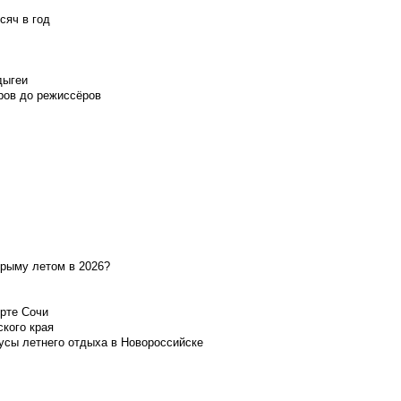
сяч в год
дыгеи
ров до режиссёров
Крыму летом в 2026?
орте Сочи
ского края
усы летнего отдыха в Новороссийске