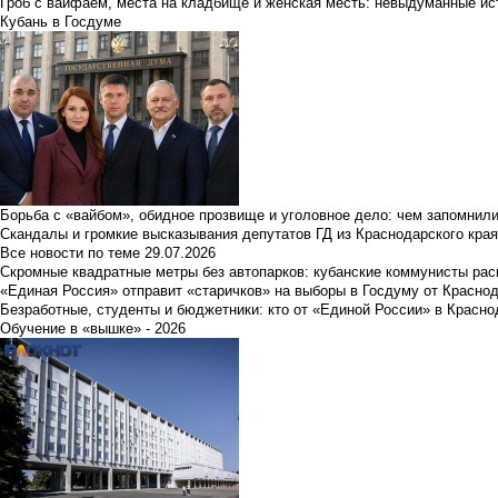
Гроб с вайфаем, места на кладбище и женская месть: невыдуманные ист
Кубань в Госдуме
Борьба с «вайбом», обидное прозвище и уголовное дело: чем запомнил
Скандалы и громкие высказывания депутатов ГД из Краснодарского края
Все новости по теме
29.07.2026
Скромные квадратные метры без автопарков: кубанские коммунисты ра
«Единая Россия» отправит «старичков» на выборы в Госдуму от Краснод
Безработные, студенты и бюджетники: кто от «Единой России» в Красно
Обучение в «вышке» - 2026