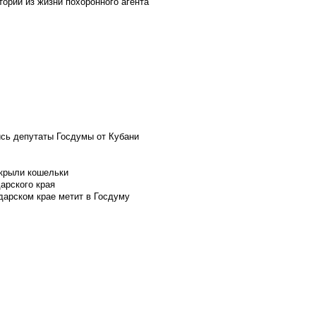
ории из жизни похоронного агента
ись депутаты Госдумы от Кубани
скрыли кошельки
арского края
дарском крае метит в Госдуму