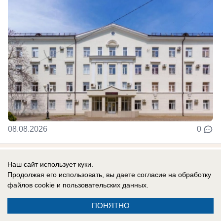
08.08.2026
0
Экономика
Наш сайт использует куки.
Цены на овощи покатились вниз в
Продолжая его использовать, вы даете согласие на обработку
файлов cookie
и пользовательских данных.
Краснодарском крае
Топ подешевевших овощей за неделю в
ПОНЯТНО
Краснодарском крае