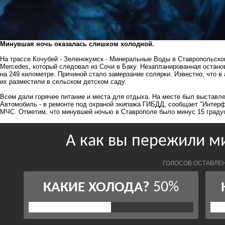
Минувшая ночь оказалась слишком холодной.
На трассе Кочубей - Зеленокумск - Минеральные Воды в Ставропольск
Mercedes, который следовал из Сочи в Баку. Незапланированная остано
на 249 километре. Причиной стало замерзание солярки. Известно, что в
их разместили в сельском детском саду.
Всем дали горячее питание и места для отдыха. На месте был выставл
Автомобиль - в ремонте под охраной экипажа ГИБДД, сообщает "Интерф
МЧС. Отметим, что минувшей ночью в Ставрополе было минус 15 граду