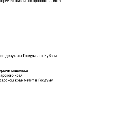
ории из жизни похоронного агента
ись депутаты Госдумы от Кубани
скрыли кошельки
арского края
дарском крае метит в Госдуму