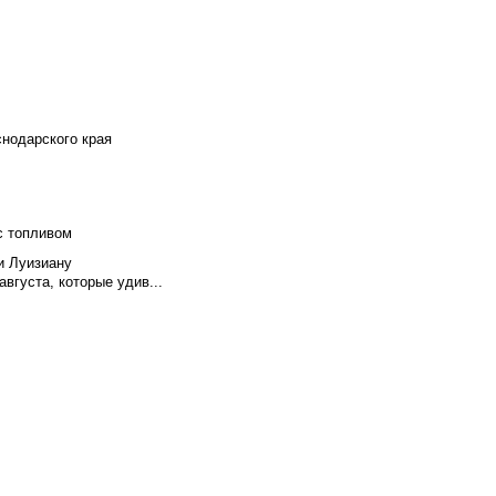
снодарского края
с топливом
и Луизиану
вгуста, которые удив...