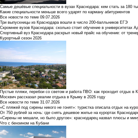
Самые дешёвые специальности в вузах Краснодара: кем стать за 180 ты
Какие специальности меньше всего ударят по карману абитуриентов
Все новости по теме
09.07.2026
Три выпускницы из Краснодара вошли в число 200-балльников ЕГЭ
Скромнее вузов Краснодара: сколько стоит обучение в университетах А
Спортивный вуз Краснодара раскрыл новый прайс на обучение: от трене
Курортный сезон 2026
Пустые пляжи, перебои со светом и работа ПВО: как проходит отдых в 
Москвич рассказал реалии отдыха в Крыму в 2026 году
Все новости по теме
31.07.2026
«С пляжей под сирены никого не гонят»: туристка описала отдых на кур
От 750 рублей за ночь: где снять дешевое жилье на курортах Краснодар
«Сирены не мешали, но было другое»: краснодарец назвал плюсы и мин
Что с бензином на Кубани