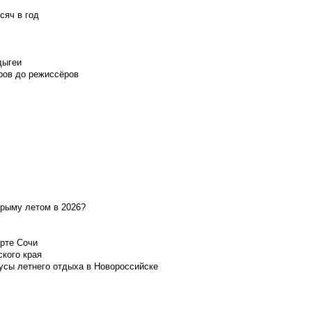
сяч в год
дыгеи
ров до режиссёров
Крыму летом в 2026?
орте Сочи
ского края
усы летнего отдыха в Новороссийске