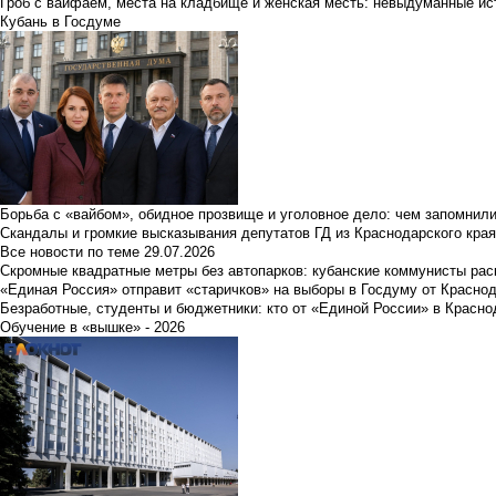
Гроб с вайфаем, места на кладбище и женская месть: невыдуманные ист
Кубань в Госдуме
Борьба с «вайбом», обидное прозвище и уголовное дело: чем запомнил
Скандалы и громкие высказывания депутатов ГД из Краснодарского края
Все новости по теме
29.07.2026
Скромные квадратные метры без автопарков: кубанские коммунисты ра
«Единая Россия» отправит «старичков» на выборы в Госдуму от Краснод
Безработные, студенты и бюджетники: кто от «Единой России» в Красно
Обучение в «вышке» - 2026