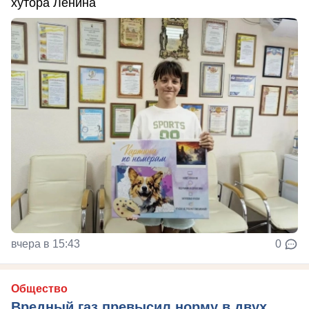
хутора Ленина
вчера в 15:43
0
Общество
Вредный газ превысил норму в двух