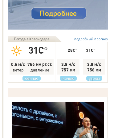
Погода в Краснодаре
подробный прогноз
31C°
28C°
31C°
0.5 м/с
756 мм рт.ст.
3.8 м/с
3.8 м/с
ветер
давление
757 мм
758 мм
сейчас
ночью
утром