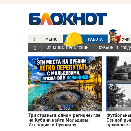
МЕНЮ
РАБОТА
УЧИ
ИЗНАНКА ПРОФЕССИЙ
КУБАНЬ В ГОСД
Три страны в одном регионе: где
Футбольный
на Кубани найти Мальдивы,
Сенной ры
Исландию и Луизиану
архивные с
которые уд