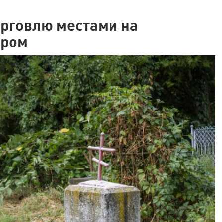
торговлю местами на
аром