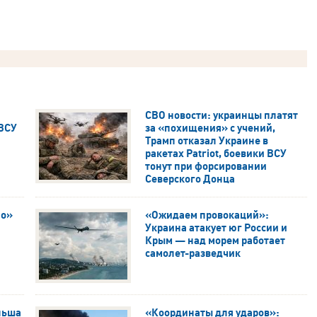
СВО новости: украинцы платят
 ВСУ
за «похищения» с учений,
Трамп отказал Украине в
ракетах Patriot, боевики ВСУ
тонут при форсировании
Северского Донца
ио»
«Ожидаем провокаций»:
Украина атакует юг России и
Крым — над морем работает
самолет-разведчик
льша
«Координаты для ударов»: