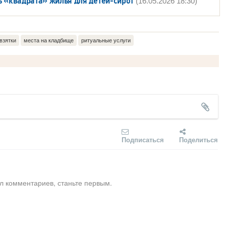
ь «квадрата» жилья для детей-сирот
(16.05.2026 18:30)
взятки
места на кладбище
ритуальные услуги
Подписаться
Поделиться
л комментариев, станьте первым.