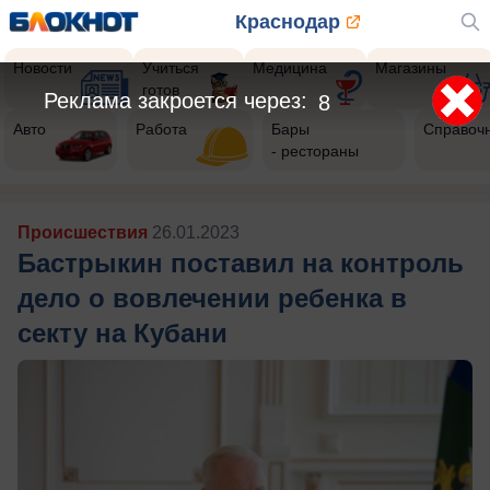
Краснодар
Новости
Учиться
Медицина
Магазины
готов
Реклама закроется через:
6
Авто
Работа
Бары
Справоч
- рестораны
Происшествия
26.01.2023
Бастрыкин поставил на контроль
дело о вовлечении ребенка в
секту на Кубани