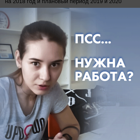
на 2018 год и плановый период 2019 и 2020
годов».
Согласно прогнозам администрации будут
снижаться темпы ввода в эксплуатацию жилых
домов. Уменьшение будет идти с шагом 0,1
процента в год, начиная со 2018 года, где
отношение к предыдущему году стоит как 102,8
процента.
Уровень безработицы, как и численность
работающих граждан меняться не будет,
несмотря на заявление роста показателей в
промышленности, сельском хозяйстве,
транспортной и остальных сферах.