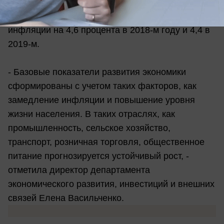
Отмечается в документе рост заработной платы
на 4,2 процента, при прогнозируемом росте
инфляции на 4,6 процента в 2018-м году и 4,4 в
2019-м.
- Базовые показатели развития экономики
сформированы с учетом таких факторов, как
замедление инфляции и повышение уровня
жизни населения. В таких отраслях, как
промышленность, сельское хозяйство,
транспорт, розничная торговля, общественное
питание прогнозируется устойчивый рост, -
отметила директор департамента
экономического развития, инвестиций и внешних
связей Елена Васильченко.