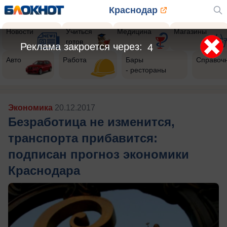
Краснодар
Новости
Учиться
Медицина
Магазины
готов
Реклама закроется через:
3
Авто
Работа
Бары
Справоч
- рестораны
Экономика
20.12.2017
Безработица не изменится,
транспорта прибавится:
подписан прогноз экономики
Краснодара