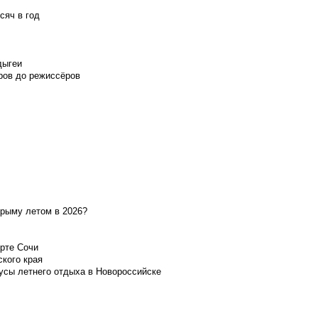
сяч в год
дыгеи
ров до режиссёров
Крыму летом в 2026?
орте Сочи
ского края
усы летнего отдыха в Новороссийске