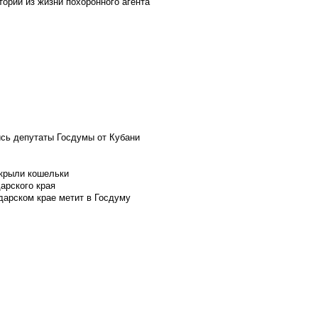
ории из жизни похоронного агента
ись депутаты Госдумы от Кубани
скрыли кошельки
арского края
дарском крае метит в Госдуму