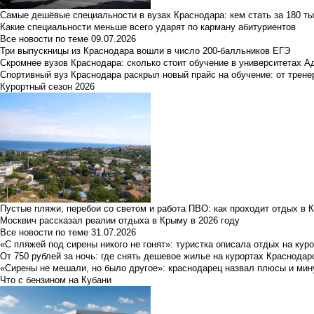
Самые дешёвые специальности в вузах Краснодара: кем стать за 180 ты
Какие специальности меньше всего ударят по карману абитуриентов
Все новости по теме
09.07.2026
Три выпускницы из Краснодара вошли в число 200-балльников ЕГЭ
Скромнее вузов Краснодара: сколько стоит обучение в университетах А
Спортивный вуз Краснодара раскрыл новый прайс на обучение: от трене
Курортный сезон 2026
Пустые пляжи, перебои со светом и работа ПВО: как проходит отдых в 
Москвич рассказал реалии отдыха в Крыму в 2026 году
Все новости по теме
31.07.2026
«С пляжей под сирены никого не гонят»: туристка описала отдых на кур
От 750 рублей за ночь: где снять дешевое жилье на курортах Краснодар
«Сирены не мешали, но было другое»: краснодарец назвал плюсы и мин
Что с бензином на Кубани