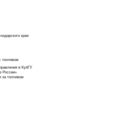
снодарского края
с топливом
правления в КубГУ
в России»
и за топливом