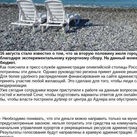
16 августа стало известно о том, что за вторую половину июля гор
благодаря экспериментальному курортному сбору. На данный моме
бюджет.
Как пояснили в пресс-службе администрации олимпийской столицы Росси
потрачены эти деньги. Однако руководство региона примет данное реш
Для более удобного распределения финансирования на сайте администр
принять участие любой желающий. Это сделано для того, чтобы люди с
модернизации.
Уже сегодня сотрудники мэрии приступили к работе на данным вопросом
гостей и жителей Сочи, чтобы подготовить варианты ответов для онлай
бы, чтобы власти построили дублер от центра до Адлера или обустроили
- Необходимо понимать, что эти деньги можно направить только на муни
предусмотренные законом: нельзя потратить эти средства на коммуналь
начальник управления курортов и рекреационных ресурсов администрац
Результаты голосования будут направлены в краевую администрацию. 
месяца.