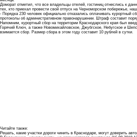
Доморат отметил, что все владельцы отелей, гостиниц отнеслись к дан
тех, кто приехал провести свой отпуск на Черноморском побережье, на
- Порядка 230 человек официально отказались оплачивать курортный сб
протоколы об административном правонарушении. Штраф составит порядк
Напомним, курортный сбор на территории Краснодарского края был введе
Горячий Ключ, а также Новомихайловское, Джубгское, Небугское и Шепс
взимается сбор. Размер сбора в этом году составит 10 рублей в сутки.
Читайте также:
Решать, какие участки дороги чинить в Краснодаре, могут доверить ав