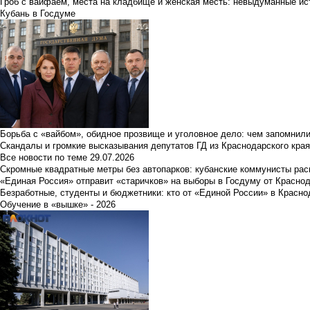
Гроб с вайфаем, места на кладбище и женская месть: невыдуманные ист
Кубань в Госдуме
Борьба с «вайбом», обидное прозвище и уголовное дело: чем запомнил
Скандалы и громкие высказывания депутатов ГД из Краснодарского края
Все новости по теме
29.07.2026
Скромные квадратные метры без автопарков: кубанские коммунисты ра
«Единая Россия» отправит «старичков» на выборы в Госдуму от Краснод
Безработные, студенты и бюджетники: кто от «Единой России» в Красно
Обучение в «вышке» - 2026