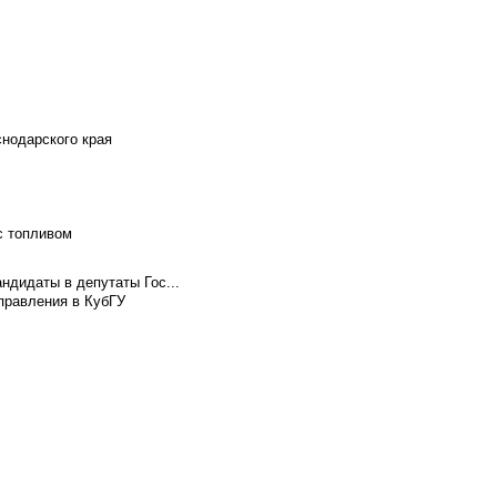
снодарского края
с топливом
ндидаты в депутаты Гос...
правления в КубГУ