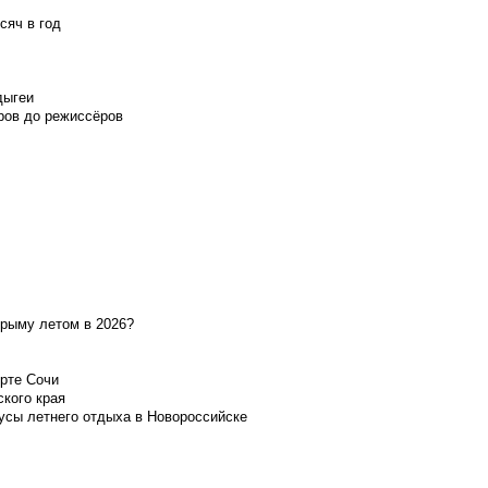
сяч в год
дыгеи
ров до режиссёров
Крыму летом в 2026?
орте Сочи
ского края
усы летнего отдыха в Новороссийске