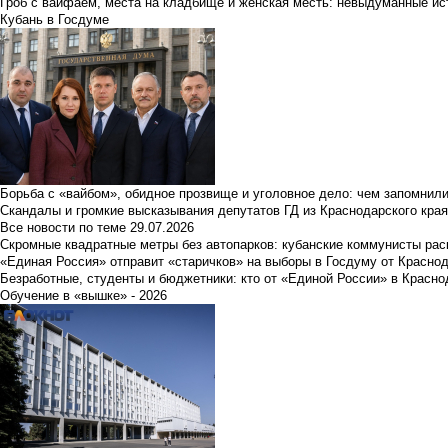
Гроб с вайфаем, места на кладбище и женская месть: невыдуманные ист
Кубань в Госдуме
Борьба с «вайбом», обидное прозвище и уголовное дело: чем запомнил
Скандалы и громкие высказывания депутатов ГД из Краснодарского края
Все новости по теме
29.07.2026
Скромные квадратные метры без автопарков: кубанские коммунисты ра
«Единая Россия» отправит «старичков» на выборы в Госдуму от Краснод
Безработные, студенты и бюджетники: кто от «Единой России» в Красно
Обучение в «вышке» - 2026