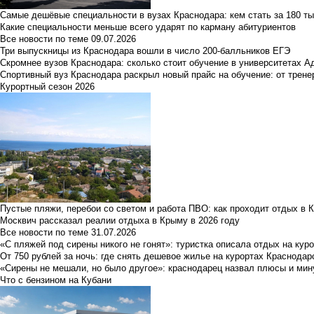
Самые дешёвые специальности в вузах Краснодара: кем стать за 180 ты
Какие специальности меньше всего ударят по карману абитуриентов
Все новости по теме
09.07.2026
Три выпускницы из Краснодара вошли в число 200-балльников ЕГЭ
Скромнее вузов Краснодара: сколько стоит обучение в университетах А
Спортивный вуз Краснодара раскрыл новый прайс на обучение: от трене
Курортный сезон 2026
Пустые пляжи, перебои со светом и работа ПВО: как проходит отдых в 
Москвич рассказал реалии отдыха в Крыму в 2026 году
Все новости по теме
31.07.2026
«С пляжей под сирены никого не гонят»: туристка описала отдых на кур
От 750 рублей за ночь: где снять дешевое жилье на курортах Краснодар
«Сирены не мешали, но было другое»: краснодарец назвал плюсы и мин
Что с бензином на Кубани