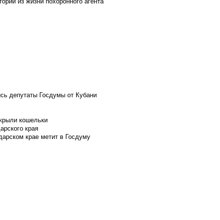
ории из жизни похоронного агента
ись депутаты Госдумы от Кубани
скрыли кошельки
арского края
дарском крае метит в Госдуму