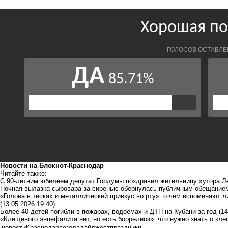
Новости на Блoкнoт-Краснодар
Читайте также:
С 90-летним юбилеем депутат Гордумы поздравил жительницу хутора Л
Ночная вылазка сыровара за сиренью обернулась публичным обещание
«Голова в тисках и металлический привкус во рту»: о чём вспоминают 
(13.05.2026 19:40)
Более 40 детей погибли в пожарах, водоёмах и ДТП на Кубани за год
(14
«Клещевого энцефалита нет, но есть боррелиоз»: что нужно знать о кл
новости
Краснодар
погода
дайджест
праздники