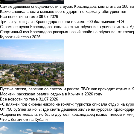
Самые дешёвые специальности в вузах Краснодара: кем стать за 180 ты
Какие специальности меньше всего ударят по карману абитуриентов
Все новости по теме
09.07.2026
Три выпускницы из Краснодара вошли в число 200-балльников ЕГЭ
Скромнее вузов Краснодара: сколько стоит обучение в университетах А
Спортивный вуз Краснодара раскрыл новый прайс на обучение: от трене
Курортный сезон 2026
Пустые пляжи, перебои со светом и работа ПВО: как проходит отдых в 
Москвич рассказал реалии отдыха в Крыму в 2026 году
Все новости по теме
31.07.2026
«С пляжей под сирены никого не гонят»: туристка описала отдых на кур
От 750 рублей за ночь: где снять дешевое жилье на курортах Краснодар
«Сирены не мешали, но было другое»: краснодарец назвал плюсы и мин
Что с бензином на Кубани