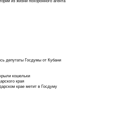
ории из жизни похоронного агента
ись депутаты Госдумы от Кубани
скрыли кошельки
арского края
дарском крае метит в Госдуму