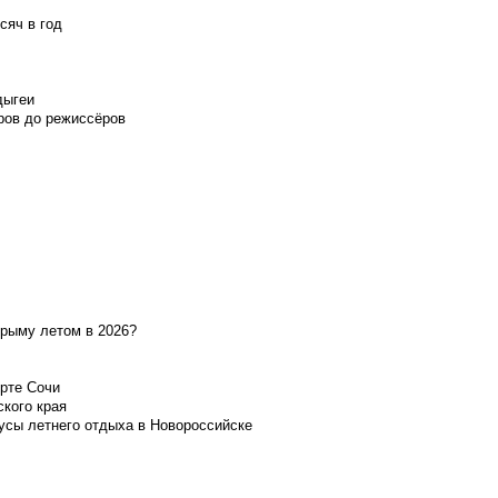
сяч в год
дыгеи
ров до режиссёров
Крыму летом в 2026?
орте Сочи
ского края
усы летнего отдыха в Новороссийске