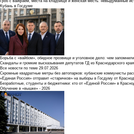
Гроб с вайфаем, места на кладбище и женская месть: невыдуманные ист
Кубань в Госдуме
Борьба с «вайбом», обидное прозвище и уголовное дело: чем запомнил
Скандалы и громкие высказывания депутатов ГД из Краснодарского края
Все новости по теме
29.07.2026
Скромные квадратные метры без автопарков: кубанские коммунисты ра
«Единая Россия» отправит «старичков» на выборы в Госдуму от Краснод
Безработные, студенты и бюджетники: кто от «Единой России» в Красно
Обучение в «вышке» - 2026