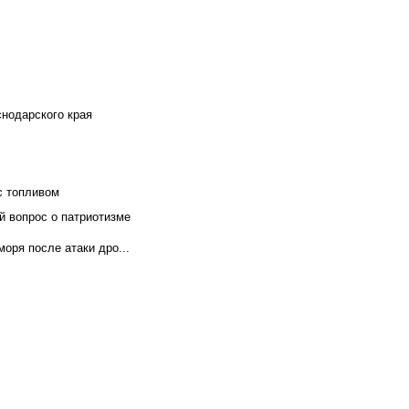
снодарского края
с топливом
й вопрос о патриотизме
оря после атаки дро...