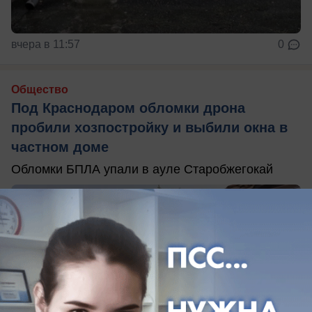
вчера в 11:57
0
Общество
Под Краснодаром обломки дрона
пробили хозпостройку и выбили окна в
частном доме
Обломки БПЛА упали в ауле Старобжегокай