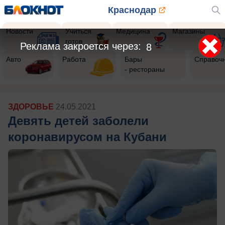
Краснодар
Новости
Учиться
Медицина
Магазины
готов
Реклама закроется через:
5
Авто
Работа
Бары
Справоч
- рестораны
ЗДОРОВЬЕ
24.05.2021
Девять детей заболели
коронавирусом на Кубани