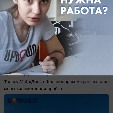
вчера в 10:24
0
АВТО
7-километровая пробка встретила
туристов на трассе к морю в
Краснодарском крае
Трассу М-4 «Дон» в Краснодарском крае сковала
многокилометровая пробка