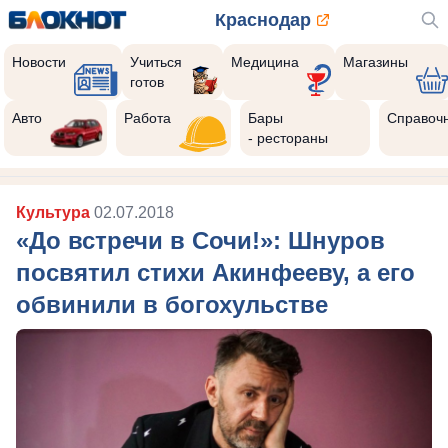
Краснодар
Новости
Учиться
Медицина
Магазины
готов
Авто
Работа
Бары
Справоч
- рестораны
Культура
02.07.2018
«До встречи в Сочи!»: Шнуров
посвятил стихи Акинфееву, а его
обвинили в богохульстве