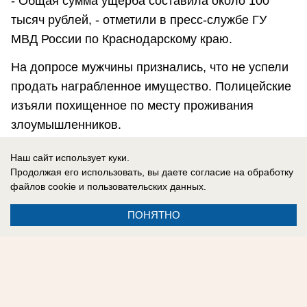
- Общая сумма ущерба составила около 100
тысяч рублей, - отметили в пресс-службе ГУ
МВД России по Краснодарскому краю.
На допросе мужчины признались, что не успели
продать награбленное имущество. Полицейские
изъяли похищенное по месту проживания
злоумышленников.
Против подозреваемых возбуждено несколько
Наш сайт использует куки.
уголовных дел по статьям «Кража». Им грозит
Продолжая его использовать, вы даете согласие на обработку
файлов cookie
и пользовательских данных.
до пяти лет лишения свободы.
ПОНЯТНО