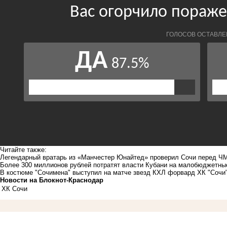
Читайте также:
Легендарный вратарь из «Манчестер Юнайтед» проверил Сочи перед Ч
Более 300 миллионов рублей потратят власти Кубани на малобюджетны
В костюме "Сочимена" выступил на матче звезд КХЛ форвард ХК "Сочи
Новости на Блoкнoт-Краснодар
ХК Сочи