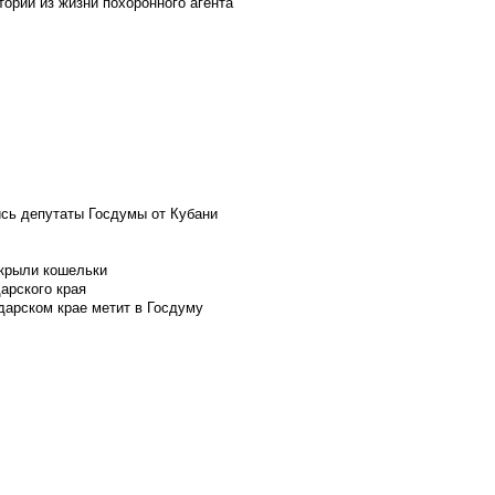
ории из жизни похоронного агента
ись депутаты Госдумы от Кубани
скрыли кошельки
арского края
дарском крае метит в Госдуму