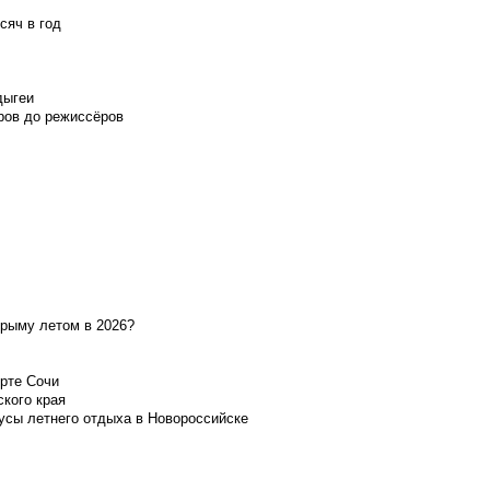
сяч в год
дыгеи
ров до режиссёров
Крыму летом в 2026?
орте Сочи
ского края
усы летнего отдыха в Новороссийске