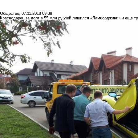
Общество
,
07.11.2018 09:38
Краснодарец за долг в 55 млн рублей лишился «Ламборджини» и еще тр