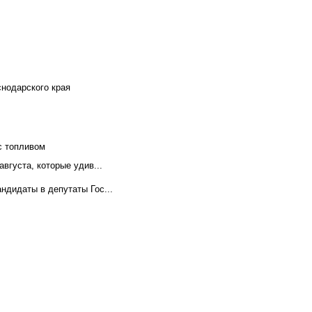
снодарского края
с топливом
вгуста, которые удив...
ндидаты в депутаты Гос...