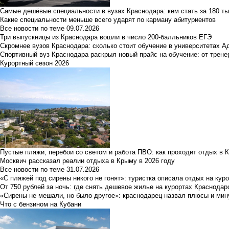
Самые дешёвые специальности в вузах Краснодара: кем стать за 180 ты
Какие специальности меньше всего ударят по карману абитуриентов
Все новости по теме
09.07.2026
Три выпускницы из Краснодара вошли в число 200-балльников ЕГЭ
Скромнее вузов Краснодара: сколько стоит обучение в университетах А
Спортивный вуз Краснодара раскрыл новый прайс на обучение: от трене
Курортный сезон 2026
Пустые пляжи, перебои со светом и работа ПВО: как проходит отдых в 
Москвич рассказал реалии отдыха в Крыму в 2026 году
Все новости по теме
31.07.2026
«С пляжей под сирены никого не гонят»: туристка описала отдых на кур
От 750 рублей за ночь: где снять дешевое жилье на курортах Краснодар
«Сирены не мешали, но было другое»: краснодарец назвал плюсы и мин
Что с бензином на Кубани