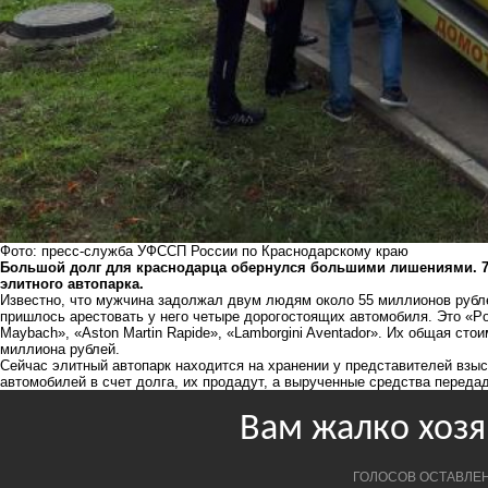
Фото: пресс-служба УФССП России по Краснодарскому краю
Большой долг для краснодарца обернулся большими лишениями. 7 
элитного автопарка.
Известно, что мужчина задолжал двум людям около 55 миллионов рубле
пришлось арестовать у него четыре дорогостоящих автомобиля. Это «Po
Maybach», «Aston Martin Rapide», «Lamborgini Aventador». Их общая ст
миллиона рублей.
Сейчас элитный автопарк находится на хранении у представителей взыс
автомобилей в счет долга, их продадут, а вырученные средства переда