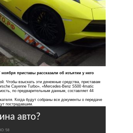
ноября приставы рассказали об изъятии у него
й. Чтобы взыскать эти денежные средства, приставам
rsche Cayenne Turbo», «Mercedes-Benz S500 4matic
оимость, по предварительным данным, составляет 44
кателя. Когда будут собраны все документы о передаче
дут пострадавшим.