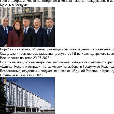
Гроб с вайфаем, места на кладбище и женская месть: невыдуманные ист
Кубань в Госдуме
Борьба с «вайбом», обидное прозвище и уголовное дело: чем запомнил
Скандалы и громкие высказывания депутатов ГД из Краснодарского края
Все новости по теме
29.07.2026
Скромные квадратные метры без автопарков: кубанские коммунисты ра
«Единая Россия» отправит «старичков» на выборы в Госдуму от Краснод
Безработные, студенты и бюджетники: кто от «Единой России» в Красно
Обучение в «вышке» - 2026