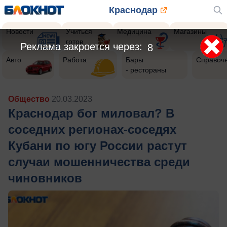
Краснодар
Новости
Учиться
Медицина
Магазины
готов
Реклама закроется через:
6
Авто
Работа
Бары
Справоч
- рестораны
Общество
20.03.2023
Краснодар бог миловал? В
соседних регионах-соседях
Кубани по югу России растут
случаи мошенничества среди
чиновников