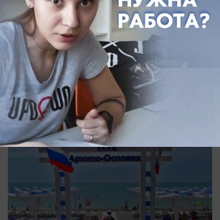
Общество
«Судьбу не угадаешь»: туристы спорят,
ехать ли на побережье Черного моря
после атаки дронов
Изменила ли трагедия в Архипо-Осиповке
планы туристов на отдых в Краснодарском крае