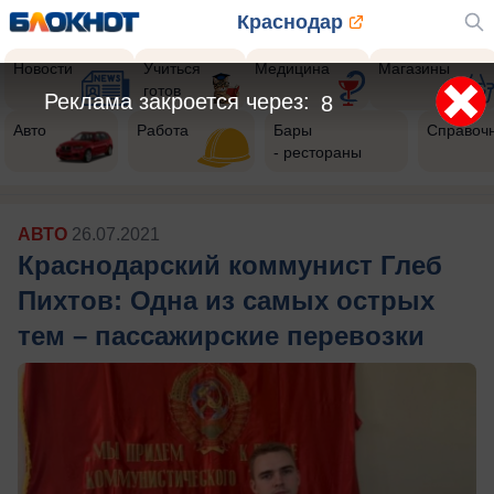
Краснодар
Новости
Учиться
Медицина
Магазины
готов
Реклама закроется через:
6
Авто
Работа
Бары
Справоч
- рестораны
АВТО
26.07.2021
Краснодарский коммунист Глеб
Пихтов: Одна из самых острых
тем – пассажирские перевозки