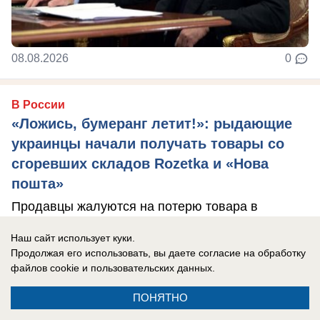
08.08.2026
0
В России
«Ложись, бумеранг летит!»: рыдающие
украинцы начали получать товары со
сгоревших складов Rozetka и «Нова
пошта»
Продавцы жалуются на потерю товара в
результате ударов по складам сетей, а
Наш сайт использует куки.
компенсация такая, что в результате люди
Продолжая его использовать, вы даете согласие на обработку
остаются ...
файлов cookie
и пользовательских данных.
ПОНЯТНО