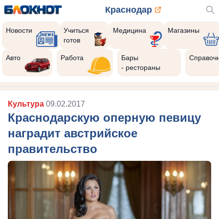
Краснодар
Новости
Учиться
Медицина
Магазины
готов
Авто
Работа
Бары
Справоч
- рестораны
Культура
09.02.2017
Краснодарскую оперную певицу
наградит австрийское
правительство