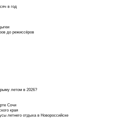
сяч в год
дыгеи
ров до режиссёров
Крыму летом в 2026?
орте Сочи
ского края
усы летнего отдыха в Новороссийске