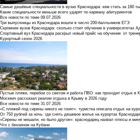
Самые дешёвые специальности в вузах Краснодара: кем стать за 180 ты
Какие специальности меньше всего ударят по карману абитуриентов
Все новости по теме
09.07.2026
Три выпускницы из Краснодара вошли в число 200-балльников ЕГЭ
Скромнее вузов Краснодара: сколько стоит обучение в университетах А
Спортивный вуз Краснодара раскрыл новый прайс на обучение: от трене
Курортный сезон 2026
Пустые пляжи, перебои со светом и работа ПВО: как проходит отдых в 
Москвич рассказал реалии отдыха в Крыму в 2026 году
Все новости по теме
31.07.2026
«С пляжей под сирены никого не гонят»: туристка описала отдых на кур
От 750 рублей за ночь: где снять дешевое жилье на курортах Краснодар
«Сирены не мешали, но было другое»: краснодарец назвал плюсы и мин
Что с бензином на Кубани