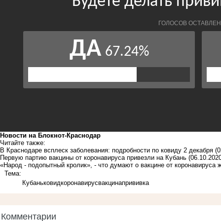
Новости на Блoкнoт-Краснодар
Читайте также:
В Краснодаре всплеск заболевания: подробности по ковиду 2 декабря
(0
Первую партию вакцины от коронавируса привезли на Кубань
(06.10.2020
«Народ - подопытный кролик», - что думают о вакцине от коронавируса
Тема:
Кубань
ковид
коронавирус
вакцина
прививка
Комментарии