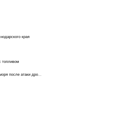
снодарского края
с топливом
оря после атаки дро...