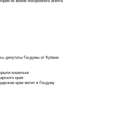
ории из жизни похоронного агента
ись депутаты Госдумы от Кубани
скрыли кошельки
арского края
дарском крае метит в Госдуму