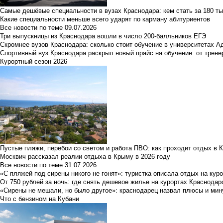
Самые дешёвые специальности в вузах Краснодара: кем стать за 180 ты
Какие специальности меньше всего ударят по карману абитуриентов
Все новости по теме
09.07.2026
Три выпускницы из Краснодара вошли в число 200-балльников ЕГЭ
Скромнее вузов Краснодара: сколько стоит обучение в университетах А
Спортивный вуз Краснодара раскрыл новый прайс на обучение: от трене
Курортный сезон 2026
Пустые пляжи, перебои со светом и работа ПВО: как проходит отдых в 
Москвич рассказал реалии отдыха в Крыму в 2026 году
Все новости по теме
31.07.2026
«С пляжей под сирены никого не гонят»: туристка описала отдых на кур
От 750 рублей за ночь: где снять дешевое жилье на курортах Краснодар
«Сирены не мешали, но было другое»: краснодарец назвал плюсы и мин
Что с бензином на Кубани