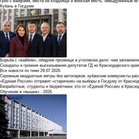
Гроб с вайфаем, места на кладбище и женская месть: невыдуманные ист
Кубань в Госдуме
Борьба с «вайбом», обидное прозвище и уголовное дело: чем запомнил
Скандалы и громкие высказывания депутатов ГД из Краснодарского края
Все новости по теме
29.07.2026
Скромные квадратные метры без автопарков: кубанские коммунисты ра
«Единая Россия» отправит «старичков» на выборы в Госдуму от Краснод
Безработные, студенты и бюджетники: кто от «Единой России» в Красно
Обучение в «вышке» - 2026