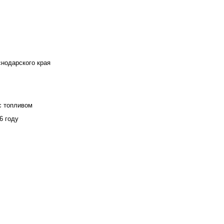
снодарского края
с топливом
6 году