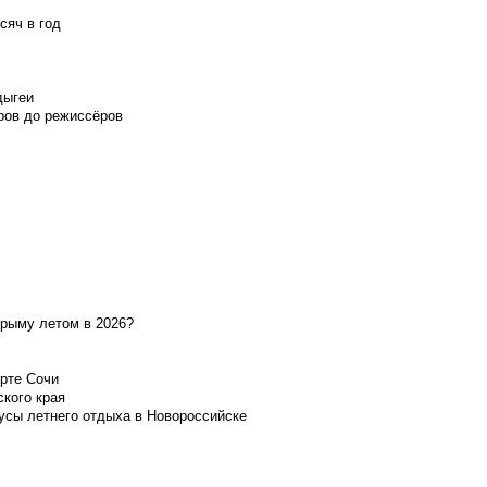
сяч в год
дыгеи
ров до режиссёров
Крыму летом в 2026?
орте Сочи
ского края
усы летнего отдыха в Новороссийске