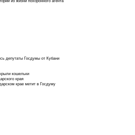
ории из жизни похоронного агента
ись депутаты Госдумы от Кубани
скрыли кошельки
арского края
дарском крае метит в Госдуму