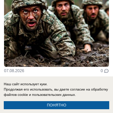
07.08.2026
0
Наш сайт использует куки.
В России
Продолжая его использовать, вы даете согласие на обработку
СВО новости: украинцы платят за
файлов cookie
и пользовательских данных.
«похищения» с учений, Трамп отказал
ПОНЯТНО
Украине в ракетах Patriot, боевики ВСУ