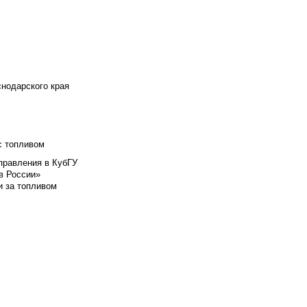
снодарского края
с топливом
правления в КубГУ
в России»
и за топливом