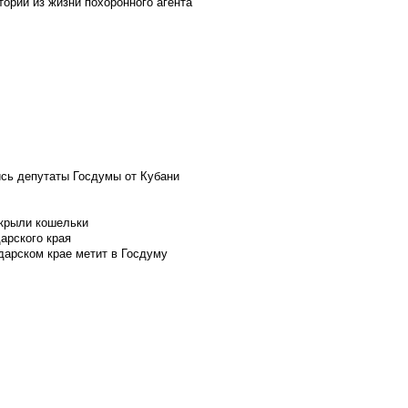
ории из жизни похоронного агента
ись депутаты Госдумы от Кубани
скрыли кошельки
арского края
дарском крае метит в Госдуму