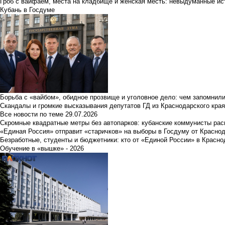
Гроб с вайфаем, места на кладбище и женская месть: невыдуманные ист
Кубань в Госдуме
Борьба с «вайбом», обидное прозвище и уголовное дело: чем запомнил
Скандалы и громкие высказывания депутатов ГД из Краснодарского края
Все новости по теме
29.07.2026
Скромные квадратные метры без автопарков: кубанские коммунисты ра
«Единая Россия» отправит «старичков» на выборы в Госдуму от Краснод
Безработные, студенты и бюджетники: кто от «Единой России» в Красно
Обучение в «вышке» - 2026