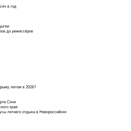
сяч в год
дыгеи
ров до режиссёров
Крыму летом в 2026?
орте Сочи
ского края
усы летнего отдыха в Новороссийске