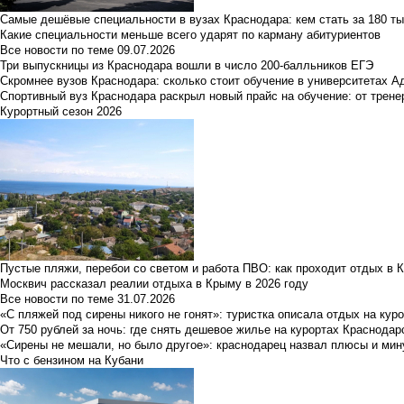
Самые дешёвые специальности в вузах Краснодара: кем стать за 180 ты
Какие специальности меньше всего ударят по карману абитуриентов
Все новости по теме
09.07.2026
Три выпускницы из Краснодара вошли в число 200-балльников ЕГЭ
Скромнее вузов Краснодара: сколько стоит обучение в университетах А
Спортивный вуз Краснодара раскрыл новый прайс на обучение: от трене
Курортный сезон 2026
Пустые пляжи, перебои со светом и работа ПВО: как проходит отдых в 
Москвич рассказал реалии отдыха в Крыму в 2026 году
Все новости по теме
31.07.2026
«С пляжей под сирены никого не гонят»: туристка описала отдых на кур
От 750 рублей за ночь: где снять дешевое жилье на курортах Краснодар
«Сирены не мешали, но было другое»: краснодарец назвал плюсы и мин
Что с бензином на Кубани