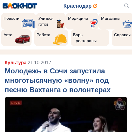
Краснодар
Новости
Учиться
Медицина
Магазины
готов
Авто
Работа
Бары
Справоч
- рестораны
Культура
21.10.2017
Молодежь в Сочи запустила
многотысячную «волну» под
песню Вахтанга о волонтерах