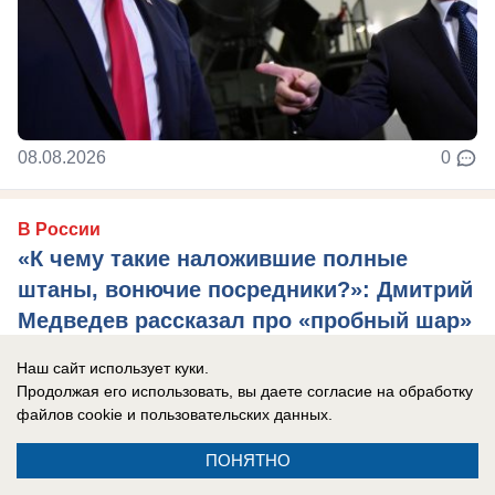
08.08.2026
0
В России
«К чему такие наложившие полные
штаны, вонючие посредники?»: Дмитрий
Медведев рассказал про «пробный шар»
проверки России на прочность
Наш сайт использует куки.
Ситуация с Грузией показала, какие глупые
Продолжая его использовать, вы даете согласие на обработку
файлов cookie
и пользовательских данных.
взгляды навязывает Запад, сказал
зампредседателя Совета Безопасности РФ.
ПОНЯТНО