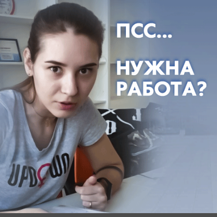
- ул. им. Бабушкина — №293 А1;А2, №291
- ул. им. Дзержинского — №10/2, 3/2, 4, 7, 8, 8/1,
10/1, 12/1, 12/1 (2я очер.), 2, 6, 8/2; №16, 16/1, 16
(2), 18, 20, 22, 22/1, 22 (кв.13 пристр.), 24, 24
(гимназия №54), 26, 28, 28/1, 28 (2), 30, 32, 32/1,
40, 59, 97
- ул. Красных Партизан — №238, 242, 244, 246,
541, 543, 553
- ул. Рашпилевская — №180 отд.№8, 176, 178,
178/1, 180, 201, 205
- Шоссе Нефтяников — №3, 5, 5/1, 7, 9, 9/1, 11,
13