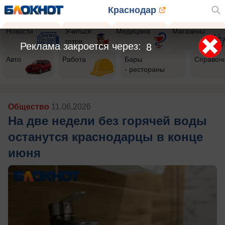
Краснодар
Новости
Учиться
Медицина
Магазины
готов
Реклама закроется через:
7
Авто
Работа
Бары
Справоч
- рестораны
Общество
11.06.2026
На две недели без горячей воды
останутся краснодарцы в конце
июня