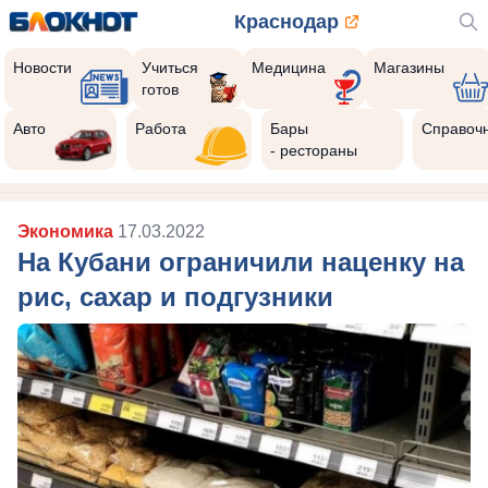
Краснодар
Новости
Учиться
Медицина
Магазины
готов
Реклама закроется через:
10
Авто
Работа
Бары
Справоч
- рестораны
Экономика
17.03.2022
На Кубани ограничили наценку на
рис, сахар и подгузники