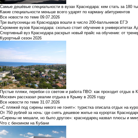
Самые дешёвые специальности в вузах Краснодара: кем стать за 180 ты
Какие специальности меньше всего ударят по карману абитуриентов
Все новости по теме
09.07.2026
Три выпускницы из Краснодара вошли в число 200-балльников ЕГЭ
Скромнее вузов Краснодара: сколько стоит обучение в университетах А
Спортивный вуз Краснодара раскрыл новый прайс на обучение: от трене
Курортный сезон 2026
Пустые пляжи, перебои со светом и работа ПВО: как проходит отдых в 
Москвич рассказал реалии отдыха в Крыму в 2026 году
Все новости по теме
31.07.2026
«С пляжей под сирены никого не гонят»: туристка описала отдых на кур
От 750 рублей за ночь: где снять дешевое жилье на курортах Краснодар
«Сирены не мешали, но было другое»: краснодарец назвал плюсы и мин
Что с бензином на Кубани