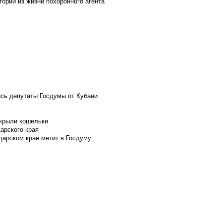
ории из жизни похоронного агента
ись депутаты Госдумы от Кубани
скрыли кошельки
арского края
дарском крае метит в Госдуму