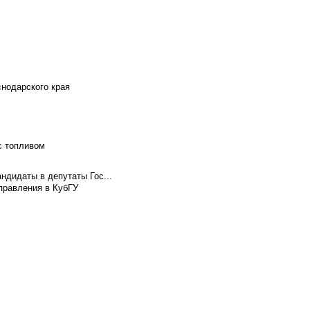
снодарского края
с топливом
ндидаты в депутаты Гос...
правления в КубГУ