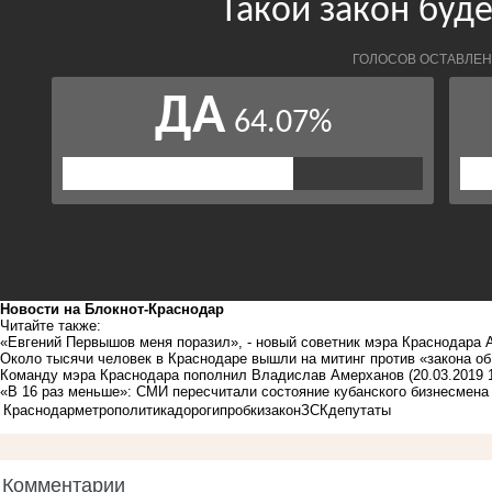
Новости на Блoкнoт-Краснодар
Читайте также:
«Евгений Первышов меня поразил», - новый советник мэра Краснодара
Около тысячи человек в Краснодаре вышли на митинг против «закона об
Команду мэра Краснодара пополнил Владислав Амерханов
(20.03.2019 
«В 16 раз меньше»: СМИ пересчитали состояние кубанского бизнесмена
Краснодар
метро
политика
дороги
пробки
закон
ЗСК
депутаты
Комментарии