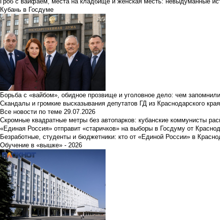
Гроб с вайфаем, места на кладбище и женская месть: невыдуманные ист
Кубань в Госдуме
Борьба с «вайбом», обидное прозвище и уголовное дело: чем запомнил
Скандалы и громкие высказывания депутатов ГД из Краснодарского края
Все новости по теме
29.07.2026
Скромные квадратные метры без автопарков: кубанские коммунисты ра
«Единая Россия» отправит «старичков» на выборы в Госдуму от Краснод
Безработные, студенты и бюджетники: кто от «Единой России» в Красно
Обучение в «вышке» - 2026