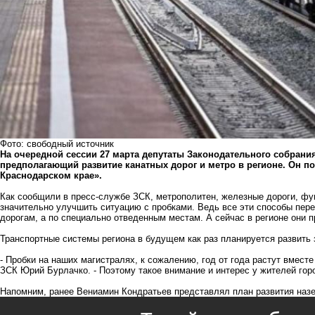
Фото: свободный источник
На очередной сессии 27 марта депутаты Законодательного собрани
предполагающий развитие канатных дорог и метро в регионе. Он п
Краснодарском крае».
Как сообщили в пресс-службе ЗСК, метрополитен, железные дороги, фу
значительно улучшить ситуацию с пробками. Ведь все эти способы пер
дорогам, а по специально отведенным местам. А сейчас в регионе они 
Транспортные системы региона в будущем как раз планируется развить 
- Пробки на наших магистралях, к сожалению, год от года растут вмест
ЗСК Юрий Бурлачко. - Поэтому такое внимание и интерес у жителей гор
Напомним, ранее Вениамин Кондратьев представлял план развития назе