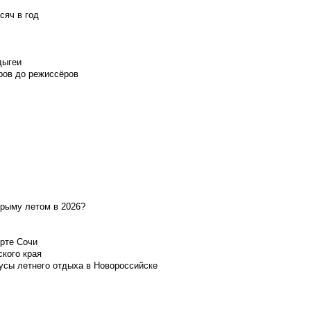
сяч в год
дыгеи
ров до режиссёров
Крыму летом в 2026?
орте Сочи
ского края
усы летнего отдыха в Новороссийске