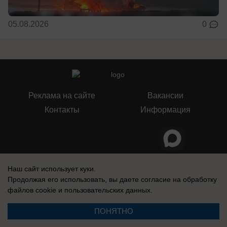
05.08.2026
0
Реклама на сайте
Вакансии
Контакты
Информация
Регистрационный номер: Эл № ФС 77-76040, выдано Федеральной
Наш сайт использует куки.
службой по надзору в сфере связи, информационных технологий и
массовых коммуникаций (Роскомнадзор) 12 июля 2019 г.
Продолжая его использовать, вы даете согласие на обработку
файлов cookie
и пользовательских данных.
ПОНЯТНО