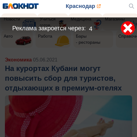
Краснодар
Новости
Учиться
Медицина
Магазины
готов
Реклама закроется через:
2
Авто
Работа
Бары
Справоч
- рестораны
Экономика
05.06.2021
На курортах Кубани могут
повысить сбор для туристов,
отдыхающих в премиум-отелях