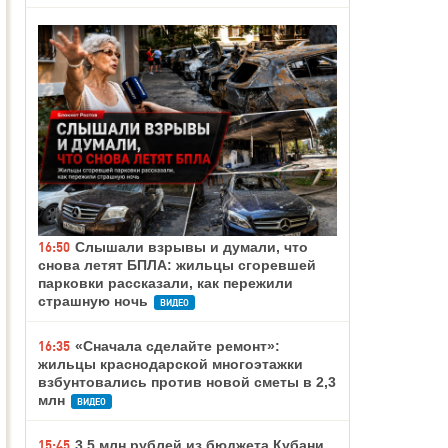
16:50
Слышали взрывы и думали, что
снова летят БПЛА: жильцы сгоревшей
парковки рассказали, как пережили
страшную ночь
ВИДЕО
16:35
«Сначала сделайте ремонт»:
жильцы краснодарской многоэтажки
взбунтовались против новой сметы в 2,3
млн
ВИДЕО
15:45
3,5 млн рублей из бюджета Кубани