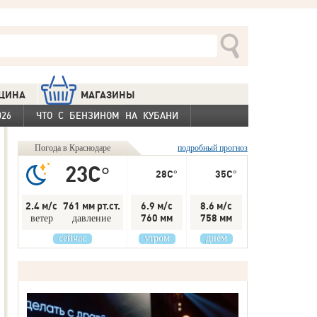
ЦИНА
МАГАЗИНЫ
26
ЧТО С БЕНЗИНОМ НА КУБАНИ
Погода в Краснодаре
подробный прогноз
23C°
28C°
35C°
2.4 м/с
761 мм рт.ст.
6.9 м/с
8.6 м/с
760 мм
758 мм
ветер
давление
сейчас
утром
днём