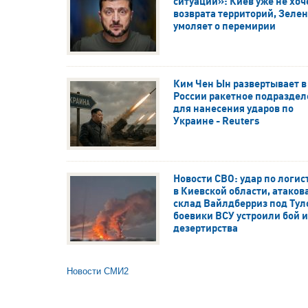
ситуации»: Киев уже не хоч
возврата территорий, Зеле
умоляет о перемирии
Ким Чен Ын развертывает в
России ракетное подразде
для нанесения ударов по
Украине - Reuters
Новости СВО: удар по логис
в Киевской области, атаков
склад Вайлдберриз под Тул
боевики ВСУ устроили бой и
дезертирства
Новости СМИ2