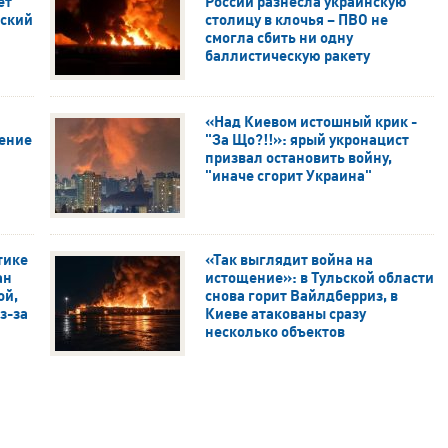
ет
России разнесла украинскую
нский
столицу в клочья – ПВО не
смогла сбить ни одну
баллистическую ракету
«Над Киевом истошный крик -
ление
"За Що?!!»: ярый укронацист
призвал остановить войну,
"иначе сгорит Украина"
тике
«Так выглядит война на
ан
истощение»: в Тульской области
ой,
снова горит Вайлдберриз, в
з-за
Киеве атакованы сразу
несколько объектов