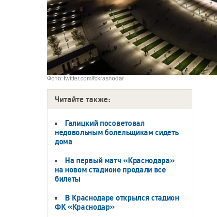
Фото: twitter.com/fckrasnodar
Читайте также:
Галицкий посоветовал
недовольным болельщикам сидеть
дома
На первый матч «Краснодара»
на новом стадионе продали все
билеты
В Краснодаре открылся стадион
ФК «Краснодар»