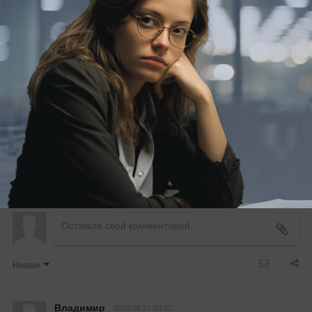
Преображение! 19 августа отмечается
Яблочный Спас – один из самых почитаемых
церковью и простыми людьми
Краснодар
аэропорт
самолеты
строительство
новый аэропорт
4 комментария
Новые
Владимир
2025.08.31 03:52