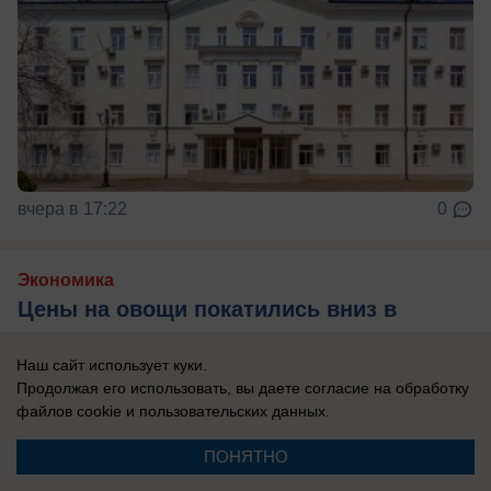
вчера в 17:22
0
Экономика
Цены на овощи покатились вниз в
Краснодарском крае
Наш сайт использует куки.
Топ подешевевших овощей за неделю в
Продолжая его использовать, вы даете согласие на обработку
Краснодарском крае
файлов cookie
и пользовательских данных.
ПОНЯТНО