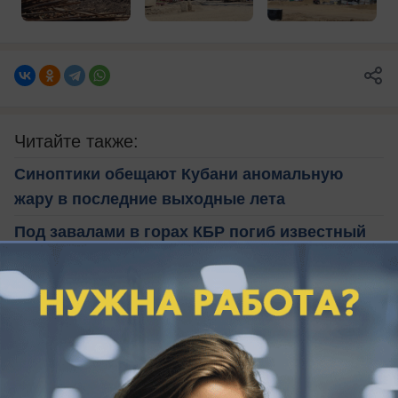
Читайте также:
Синоптики обещают Кубани аномальную
жару в последние выходные лета
Под завалами в горах КБР погиб известный
кубанский альпинист Расторгуев
В Краснодарском крае пытаются спасти
необычного новорожденного зверька
Центральные улицы частично закроют в
Краснодаре