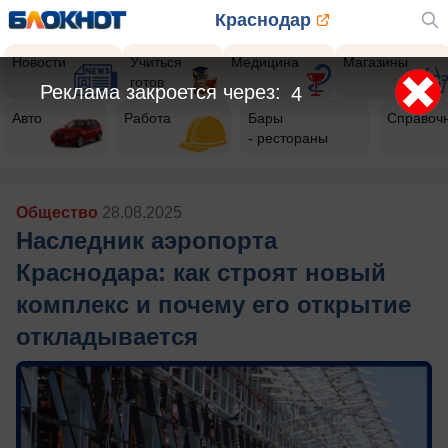
Краснодар
Новости
Учиться
Медицина
Магазины
готов
Реклама закроется через:
1
Авто
Работа
Бары
Справоч
- рестораны
Общество
28.08.2025
Наследник аэропорта
Краснодара: как строят новый
комплекс и почему его открытие
откладывается