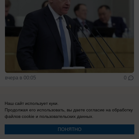
вчера в 00:05
0
Наш сайт использует куки.
Главное в стране
Продолжая его использовать, вы даете согласие на обработку
файлов cookie
и пользовательских данных.
В России
ПОНЯТНО
«Запускают по прямой по ночам»: