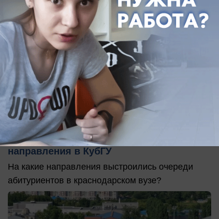
вчера в 19:12
0
Общество
Конкурс до 200 человек на место: стали
известны самые популярные
направления в КубГУ
На какие направления выстроились очереди
абитуриентов в краснодарском вузе?