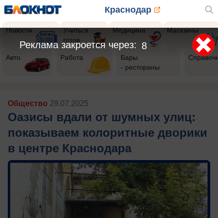
Краснодар
Новости
Учиться
Медицина
Магазины
готов
Реклама закроется через:
6
Авто
Работа
Бары
Справоч
- рестораны
Общество
29.07.2025
Оазисы вдали от шумных улиц:
показываем колоритные дворики
в центре Краснодара