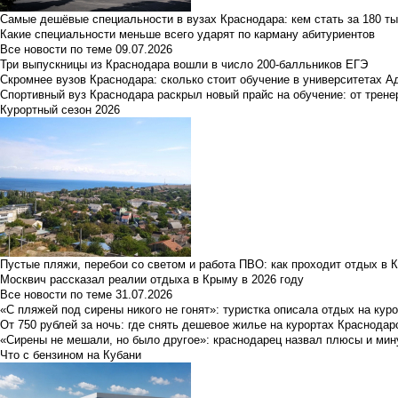
Самые дешёвые специальности в вузах Краснодара: кем стать за 180 ты
Какие специальности меньше всего ударят по карману абитуриентов
Все новости по теме
09.07.2026
Три выпускницы из Краснодара вошли в число 200-балльников ЕГЭ
Скромнее вузов Краснодара: сколько стоит обучение в университетах А
Спортивный вуз Краснодара раскрыл новый прайс на обучение: от трене
Курортный сезон 2026
Пустые пляжи, перебои со светом и работа ПВО: как проходит отдых в 
Москвич рассказал реалии отдыха в Крыму в 2026 году
Все новости по теме
31.07.2026
«С пляжей под сирены никого не гонят»: туристка описала отдых на кур
От 750 рублей за ночь: где снять дешевое жилье на курортах Краснодар
«Сирены не мешали, но было другое»: краснодарец назвал плюсы и мин
Что с бензином на Кубани