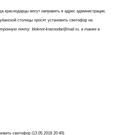
а краснодарцы могут направить в адрес администрации,
кубанской столицы просят установить светофор
на
ктронную почту:
bloknot-krasnodar@mail.ru
, а также в
новить светофор
(13.05.2018 20:40)