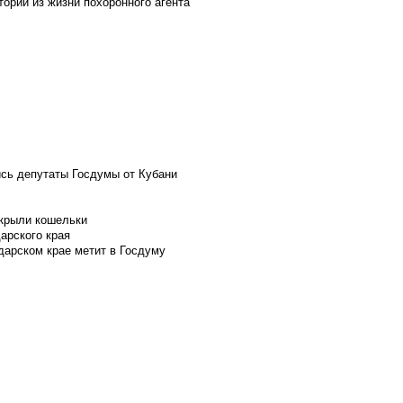
ории из жизни похоронного агента
ись депутаты Госдумы от Кубани
скрыли кошельки
арского края
дарском крае метит в Госдуму