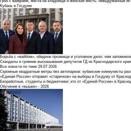
Гроб с вайфаем, места на кладбище и женская месть: невыдуманные ист
Кубань в Госдуме
Борьба с «вайбом», обидное прозвище и уголовное дело: чем запомнил
Скандалы и громкие высказывания депутатов ГД из Краснодарского края
Все новости по теме
29.07.2026
Скромные квадратные метры без автопарков: кубанские коммунисты ра
«Единая Россия» отправит «старичков» на выборы в Госдуму от Краснод
Безработные, студенты и бюджетники: кто от «Единой России» в Красно
Обучение в «вышке» - 2026