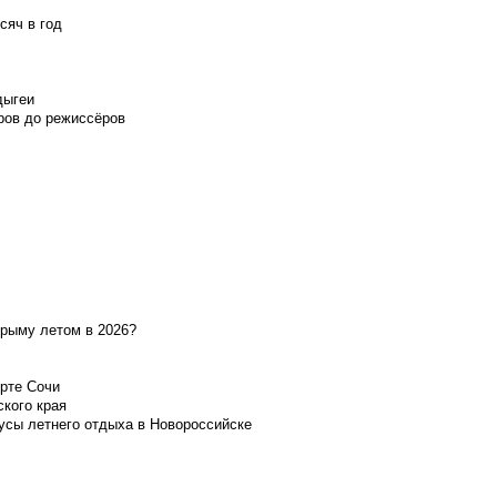
сяч в год
дыгеи
ров до режиссёров
Крыму летом в 2026?
орте Сочи
ского края
усы летнего отдыха в Новороссийске