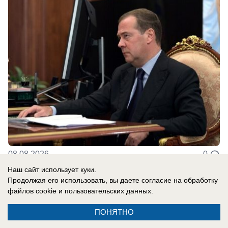
08.08.2026
0
Наш сайт использует куки.
Продолжая его использовать, вы даете согласие на обработку
В России
файлов cookie
и пользовательских данных.
Сербия поддерживает Украину: Вучич
ПОНЯТНО
радостно встретил Зеленского и