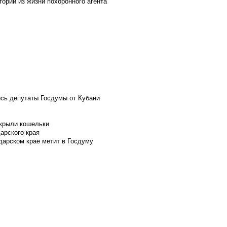
ории из жизни похоронного агента
ись депутаты Госдумы от Кубани
скрыли кошельки
арского края
дарском крае метит в Госдуму