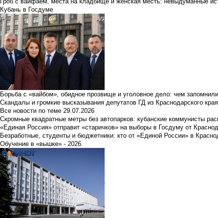
Гроб с вайфаем, места на кладбище и женская месть: невыдуманные ист
Кубань в Госдуме
Борьба с «вайбом», обидное прозвище и уголовное дело: чем запомнил
Скандалы и громкие высказывания депутатов ГД из Краснодарского края
Все новости по теме
29.07.2026
Скромные квадратные метры без автопарков: кубанские коммунисты ра
«Единая Россия» отправит «старичков» на выборы в Госдуму от Краснод
Безработные, студенты и бюджетники: кто от «Единой России» в Красно
Обучение в «вышке» - 2026