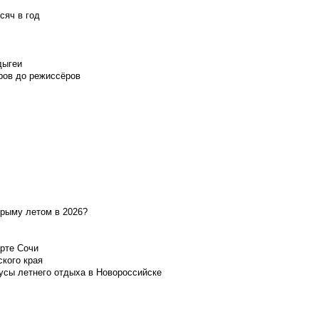
сяч в год
дыгеи
ров до режиссёров
Крыму летом в 2026?
орте Сочи
ского края
усы летнего отдыха в Новороссийске