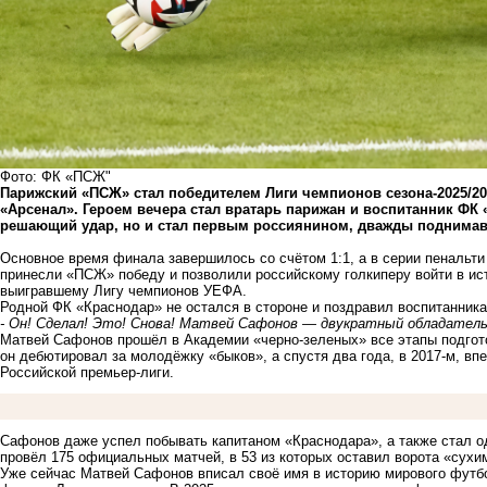
Фото: ФК «ПСЖ"
Парижский
«ПСЖ»
стал победителем Лиги чемпионов сезона-2025/20
«Арсенал». Героем вечера стал вратарь парижан и воспитанник ФК
решающий удар, но и стал первым россиянином, дважды поднима
Основное время финала завершилось со счётом 1:1, а в серии пенальт
принесли «ПСЖ» победу и позволили российскому голкиперу войти в ис
выигравшему Лигу чемпионов УЕФА.
Родной ФК «Краснодар» не остался в стороне и поздравил воспитанника
- Он! Сделал! Это! Снова! Матвей Сафонов — двукратный обладатель
Матвей Сафонов прошёл в Академии «черно-зеленых» все этапы подгото
он дебютировал за молодёжку «быков», а спустя два года, в 2017-м, вп
Российской премьер-лиги.
Сафонов даже успел побывать капитаном «Краснодара», а также стал од
провёл 175 официальных матчей, в 53 из которых оставил ворота «сухи
Уже сейчас Матвей Сафонов вписал своё имя в историю мирового футб