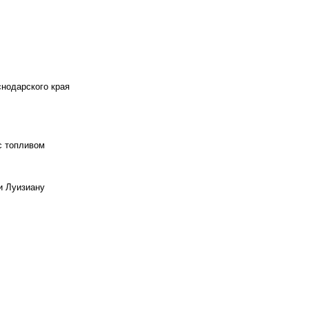
снодарского края
с топливом
и Луизиану