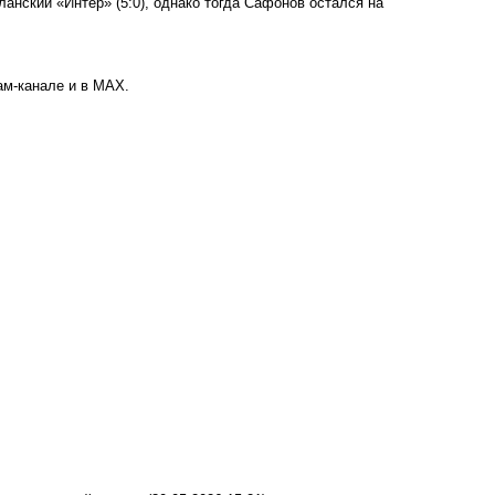
анский «Интер» (5:0), однако тогда Сафонов остался на
ам-канале
и в
MAX.