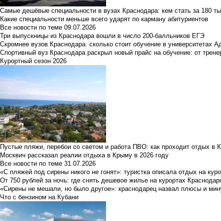
Самые дешёвые специальности в вузах Краснодара: кем стать за 180 ты
Какие специальности меньше всего ударят по карману абитуриентов
Все новости по теме
09.07.2026
Три выпускницы из Краснодара вошли в число 200-балльников ЕГЭ
Скромнее вузов Краснодара: сколько стоит обучение в университетах А
Спортивный вуз Краснодара раскрыл новый прайс на обучение: от трене
Курортный сезон 2026
Пустые пляжи, перебои со светом и работа ПВО: как проходит отдых в 
Москвич рассказал реалии отдыха в Крыму в 2026 году
Все новости по теме
31.07.2026
«С пляжей под сирены никого не гонят»: туристка описала отдых на кур
От 750 рублей за ночь: где снять дешевое жилье на курортах Краснодар
«Сирены не мешали, но было другое»: краснодарец назвал плюсы и мин
Что с бензином на Кубани