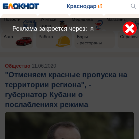
Краснодар
Новости
Учиться
Медицина
Магазины
готов
Реклама закроется через:
5
Авто
Работа
Бары
Справоч
- рестораны
Общество
11.06.2020
"Отменяем красные пропуска на
территории региона", -
губернатор Кубани о
послаблениях режима