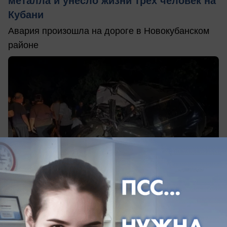
металла и унесло жизни трёх человек на
Кубани
Авария произошла на дороге в Новокубанском
районе
сегодня в 09:51
0