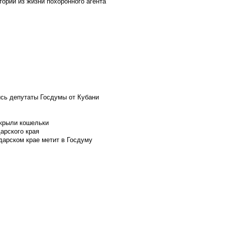
ории из жизни похоронного агента
ись депутаты Госдумы от Кубани
скрыли кошельки
арского края
дарском крае метит в Госдуму