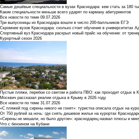
Самые дешёвые специальности в вузах Краснодара: кем стать за 180 ты
Какие специальности меньше всего ударят по карману абитуриентов
Все новости по теме
09.07.2026
Три выпускницы из Краснодара вошли в число 200-балльников ЕГЭ
Скромнее вузов Краснодара: сколько стоит обучение в университетах А
Спортивный вуз Краснодара раскрыл новый прайс на обучение: от трене
Курортный сезон 2026
Пустые пляжи, перебои со светом и работа ПВО: как проходит отдых в 
Москвич рассказал реалии отдыха в Крыму в 2026 году
Все новости по теме
31.07.2026
«С пляжей под сирены никого не гонят»: туристка описала отдых на кур
От 750 рублей за ночь: где снять дешевое жилье на курортах Краснодар
«Сирены не мешали, но было другое»: краснодарец назвал плюсы и мин
Что с бензином на Кубани