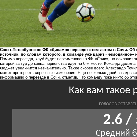
Санкт-Петербургское ФК «Динамо» переедет этим летом в Сочи. Об
источник, по словам которого, в команде уже царит «чемоданное» 
Помимо переезда, клуб будет переименован в ФК «Сочи», но сохранит з
которой за тур до конца первенства идёт на 6-м месте. Команда должна 
бюджет увеличится незначительно. Также скорее всего Александр Точили
может претерпеть серьезные изменения. Еще несколько дней назад нас
информацию о переезде в Сочи, отметив, что команду пока никто об это