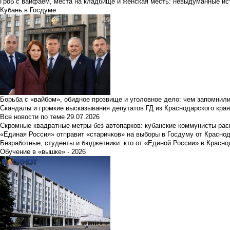
Гроб с вайфаем, места на кладбище и женская месть: невыдуманные ист
Кубань в Госдуме
Борьба с «вайбом», обидное прозвище и уголовное дело: чем запомнил
Скандалы и громкие высказывания депутатов ГД из Краснодарского края
Все новости по теме
29.07.2026
Скромные квадратные метры без автопарков: кубанские коммунисты ра
«Единая Россия» отправит «старичков» на выборы в Госдуму от Краснод
Безработные, студенты и бюджетники: кто от «Единой России» в Красно
Обучение в «вышке» - 2026