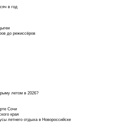
сяч в год
дыгеи
ров до режиссёров
Крыму летом в 2026?
орте Сочи
ского края
усы летнего отдыха в Новороссийске