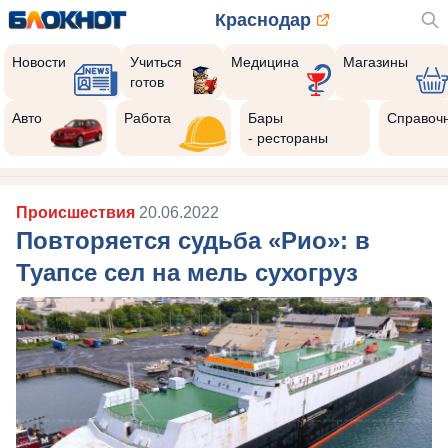
Краснодар
Новости
Учиться
Медицина
Магазины
готов
Реклама закроется через:
10
Авто
Работа
Бары
Справоч
- рестораны
Происшествия
20.06.2022
Повторяется судьба «Рио»: в
Туапсе сел на мель сухогруз