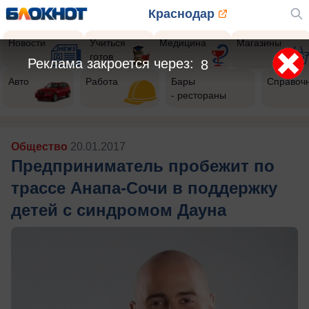
Краснодар
Новости
Учиться
Медицина
Магазины
готов
Реклама закроется через:
5
Авто
Работа
Бары
Справоч
- рестораны
Общество
20.01.2017
Предприниматель пробежит по
трассе Анапа-Сочи в поддержку
детей с синдромом Дауна