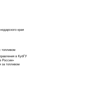
снодарского края
с топливом
правления в КубГУ
в России»
и за топливом