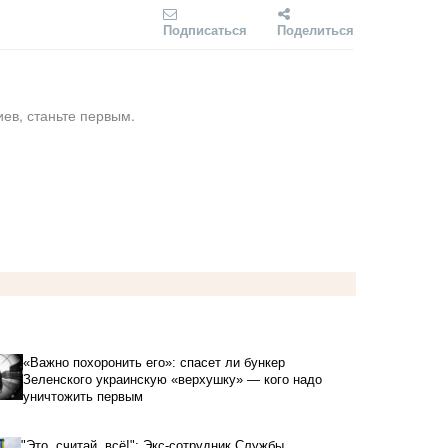
Подписаться
Поделиться
ев, станьте первым.
«Важно похоронить его»: спасет ли бункер
Зеленского украинскую «верхушку» — кого надо
уничтожить первым
"Это, считай, всё!": Экс-сотрудник Службы