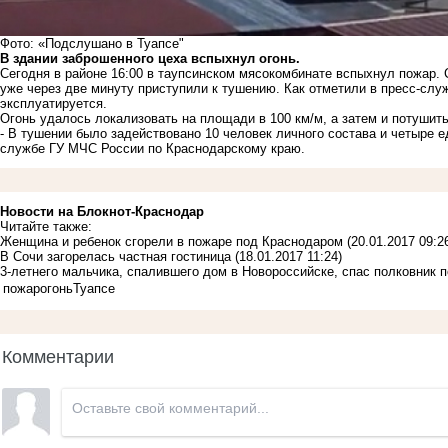
Фото: «Подслушано в Туапсе"
В здании заброшенного цеха вспыхнул огонь.
Сегодня в районе 16:00 в таупсинском мясокомбинате вспыхнул пожар. 
уже через две минуту приступили к тушению. Как отметили в пресс-слу
эксплуатируется.
Огонь удалось локализовать на площади в 100 км/м, а затем и потушить
- В тушении было задействовано 10 человек личного состава и четыре е
службе ГУ МЧС России по Краснодарскому краю.
Новости на Блoкнoт-Краснодар
Читайте также:
Женщина и ребенок сгорели в пожаре под Краснодаром
(20.01.2017 09:2
В Сочи загорелась частная гостиница
(18.01.2017 11:24)
3-летнего мальчика, спалившего дом в Новороссийске, спас полковник 
пожар
огонь
Туапсе
Комментарии