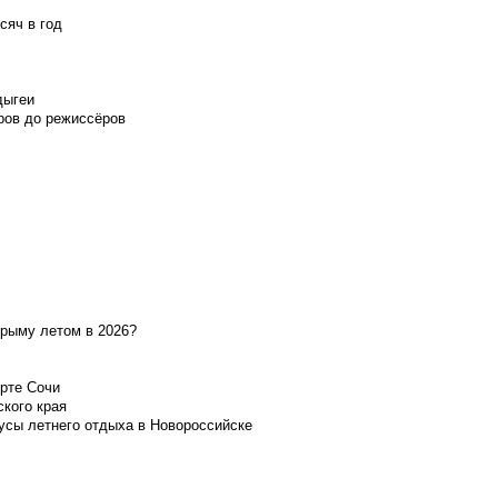
сяч в год
дыгеи
ров до режиссёров
Крыму летом в 2026?
орте Сочи
ского края
усы летнего отдыха в Новороссийске