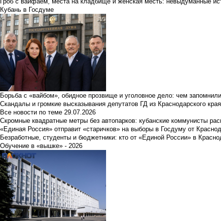
Гроб с вайфаем, места на кладбище и женская месть: невыдуманные ист
Кубань в Госдуме
Борьба с «вайбом», обидное прозвище и уголовное дело: чем запомнил
Скандалы и громкие высказывания депутатов ГД из Краснодарского края
Все новости по теме
29.07.2026
Скромные квадратные метры без автопарков: кубанские коммунисты ра
«Единая Россия» отправит «старичков» на выборы в Госдуму от Краснод
Безработные, студенты и бюджетники: кто от «Единой России» в Красно
Обучение в «вышке» - 2026