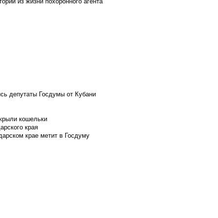
ории из жизни похоронного агента
ись депутаты Госдумы от Кубани
скрыли кошельки
арского края
дарском крае метит в Госдуму