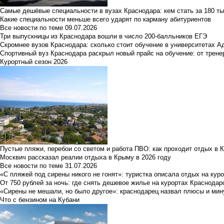
Самые дешёвые специальности в вузах Краснодара: кем стать за 180 ты
Какие специальности меньше всего ударят по карману абитуриентов
Все новости по теме
09.07.2026
Три выпускницы из Краснодара вошли в число 200-балльников ЕГЭ
Скромнее вузов Краснодара: сколько стоит обучение в университетах А
Спортивный вуз Краснодара раскрыл новый прайс на обучение: от трене
Курортный сезон 2026
Пустые пляжи, перебои со светом и работа ПВО: как проходит отдых в 
Москвич рассказал реалии отдыха в Крыму в 2026 году
Все новости по теме
31.07.2026
«С пляжей под сирены никого не гонят»: туристка описала отдых на кур
От 750 рублей за ночь: где снять дешевое жилье на курортах Краснодар
«Сирены не мешали, но было другое»: краснодарец назвал плюсы и мин
Что с бензином на Кубани