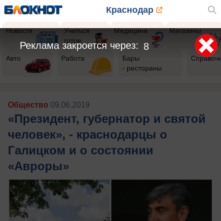
Краснодар
Новости
Учиться
Медицина
Магазины
готов
Реклама закроется через:
5
Авто
Работа
Бары
Справоч
- рестораны
Общество
09.06.2019
«Президент, губернатор и святой
человек», - краснодарцы о
Галицком и о состоянии
«Авроры»