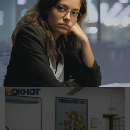
вчера в 09:52
0
Происшествия
Ильский НПЗ горит после атаки БПЛА на
Кубань: ранены пять человек
Что известно об атаке на Ильский НПЗ в
Краснодарском крае