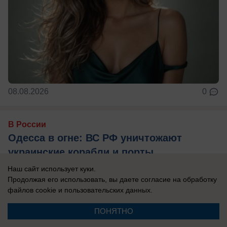
08.08.2026
0
В России
Одесса в огне: ВС РФ уничтожают
украинские корабли и порты
Армия России продолжает наносить системные
Наш сайт использует куки.
Продолжая его использовать, вы даете согласие на обработку
удары по портам Одессы.
файлов cookie
и пользовательских данных.
ПОНЯТНО