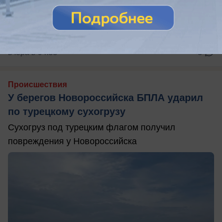
вчера в 04:55
3
Происшествия
У берегов Новороссийска БПЛА ударил
по турецкому сухогрузу
Сухогруз под турецким флагом получил
повреждения у Новороссийска