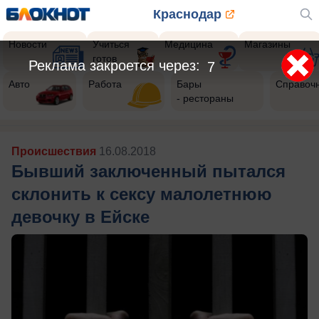
Краснодар
Новости
Учиться
Медицина
Магазины
готов
Реклама закроется через:
5
Авто
Работа
Бары
Справоч
- рестораны
Происшествия
16.08.2018
Бывший заключенный пытался
склонить к сексу малолетнюю
девочку в Ейске