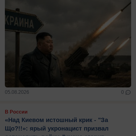
05.08.2026
0
В России
«Над Киевом истошный крик - "За
Що?!!»: ярый укронацист призвал