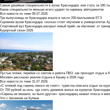
Самые дешёвые специальности в вузах Краснодара: кем стать за 180 ты
Какие специальности меньше всего ударят по карману абитуриентов
Все новости по теме
09.07.2026
Три выпускницы из Краснодара вошли в число 200-балльников ЕГЭ
Скромнее вузов Краснодара: сколько стоит обучение в университетах А
Спортивный вуз Краснодара раскрыл новый прайс на обучение: от трене
Курортный сезон 2026
Пустые пляжи, перебои со светом и работа ПВО: как проходит отдых в 
Москвич рассказал реалии отдыха в Крыму в 2026 году
Все новости по теме
31.07.2026
«С пляжей под сирены никого не гонят»: туристка описала отдых на кур
От 750 рублей за ночь: где снять дешевое жилье на курортах Краснодар
«Сирены не мешали, но было другое»: краснодарец назвал плюсы и мин
Что с бензином на Кубани