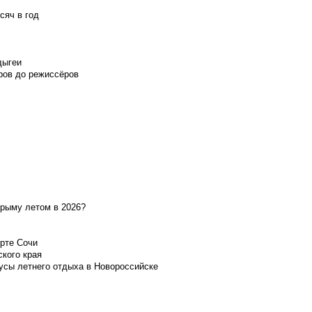
сяч в год
дыгеи
ров до режиссёров
Крыму летом в 2026?
орте Сочи
ского края
усы летнего отдыха в Новороссийске