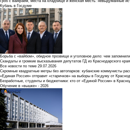
Гроб с вайфаем, места на кладбище и женская месть: невыдуманные ист
Кубань в Госдуме
Борьба с «вайбом», обидное прозвище и уголовное дело: чем запомнил
Скандалы и громкие высказывания депутатов ГД из Краснодарского края
Все новости по теме
29.07.2026
Скромные квадратные метры без автопарков: кубанские коммунисты ра
«Единая Россия» отправит «старичков» на выборы в Госдуму от Краснод
Безработные, студенты и бюджетники: кто от «Единой России» в Красно
Обучение в «вышке» - 2026