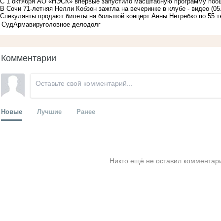
С 1 октября АО «НЭСК» впервые запустило масштабную программу поо
В Сочи 71-летняя Нелли Кобзон зажгла на вечеринке в клубе - видео
(05
Спекулянты продают билеты на большой концерт Анны Нетребко по 55 т
Суд
Армавир
уголовное дело
долг
Комментарии
Новые
Лучшие
Ранее
Никто ещё не оставил комментари