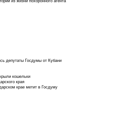
ории из жизни похоронного агента
ись депутаты Госдумы от Кубани
скрыли кошельки
арского края
дарском крае метит в Госдуму