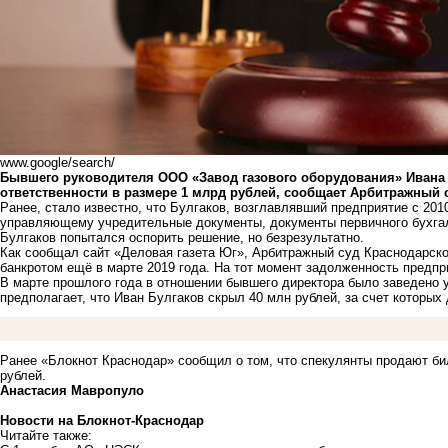
www.google/search/
Бывшего руководителя ООО «Завод газового оборудования» Ивана
ответственности в размере 1 млрд рублей, сообщает
Арбитражный с
Ранее, стало известно, что Булгаков, возглавлявший предприятие с 201
управляющему учредительные документы, документы первичного бухгалт
Булгаков попытался оспорить решение, но безрезультатно.
Как сообщал сайт «Деловая газета Юг», Арбитражный суд Краснодарско
банкротом ещё в марте 2019 года. На тот момент задолженность предпр
В марте прошлого года в отношении бывшего директора было заведено 
предполагает, что Иван Булгаков скрыл 40 млн рублей, за счет которы
Ранее «Блокнот Краснодар» сообщил о том, что спекулянты продают б
рублей
.
Анастасия Мавропуло
Новости на Блoкнoт-Краснодар
Читайте также: