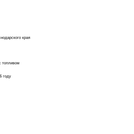
снодарского края
с топливом
6 году