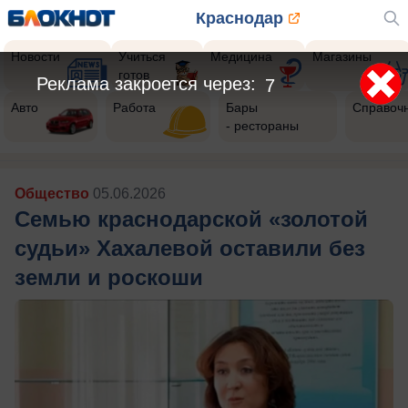
Краснодар
Новости
Учиться
Медицина
Магазины
готов
Реклама закроется через:
5
Авто
Работа
Бары
Справоч
- рестораны
Общество
05.06.2026
Семью краснодарской «золотой
судьи» Хахалевой оставили без
земли и роскоши