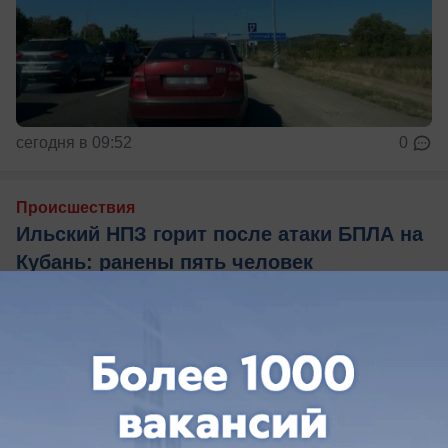
сегодня в 09:52
0
Происшествия
Ильский НПЗ горит после атаки БПЛА на
Кубань: ранены пять человек
Что известно об атаке на Ильский НПЗ в
Краснодарском крае