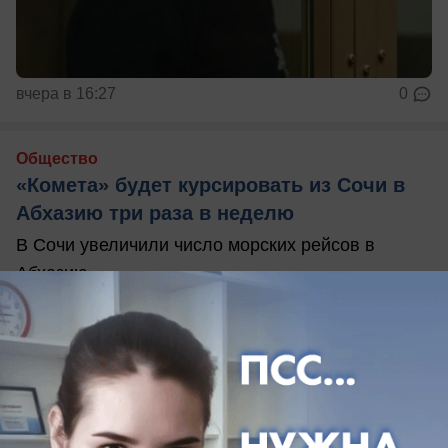
вчера в 16:27
0
Общество
«Комета» будет курсировать из Сочи в
Абхазию три раза в неделю
В Сочи увеличили число морских рейсов в
Абхазию