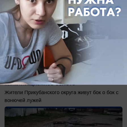
вчера в 15:44
0
Обращение в редакцию
Двор в Краснодаре превратился в
канализационное болото
Жители Прикубанского округа живут бок о бок с
вонючей лужей