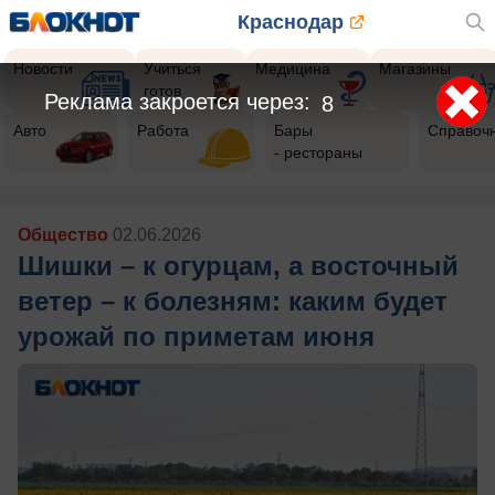
Краснодар
Новости
Учиться
Медицина
Магазины
готов
Реклама закроется через:
5
Авто
Работа
Бары
Справоч
- рестораны
Общество
02.06.2026
Шишки – к огурцам, а восточный
ветер – к болезням: каким будет
урожай по приметам июня