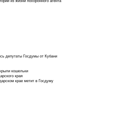
ории из жизни похоронного агента
ись депутаты Госдумы от Кубани
скрыли кошельки
арского края
дарском крае метит в Госдуму