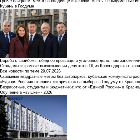
Гроб с вайфаем, места на кладбище и женская месть: невыдуманные ист
Кубань в Госдуме
Борьба с «вайбом», обидное прозвище и уголовное дело: чем запомнил
Скандалы и громкие высказывания депутатов ГД из Краснодарского края
Все новости по теме
29.07.2026
Скромные квадратные метры без автопарков: кубанские коммунисты ра
«Единая Россия» отправит «старичков» на выборы в Госдуму от Краснод
Безработные, студенты и бюджетники: кто от «Единой России» в Красно
Обучение в «вышке» - 2026