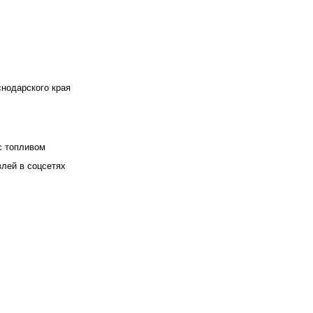
снодарского края
с топливом
влей в соцсетях