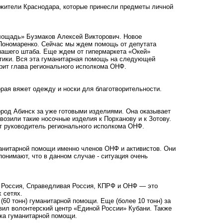
жители Краснодара, которые принесли предметы личной
лощадь» Бузмаков Алексей Викторович. Новое
Пономаренко. Сейчас мы ждем помощь от депутата
нашего штаба. Еще ждем от гипермаркета «Окей»
птики. Вся эта гуманитарная помощь на следующей
орит глава регионального исполкома ОНФ.
орая вяжет одежду и носки для благотворительности.
ород Абинск за уже готовыми изделиями. Она оказывает
возили такие носочные изделия к Порханову и к Зотову.
ет руководитель регионального исполкома ОНФ.
манитарной помощи именно членов ОНФ и активистов. Они
понимают, что в данном случае - ситуация очень
я Россия, Справедливая Россия, КПРФ и ОНФ — это
 сетях.
(60 тонн) гуманитарной помощи. Еще (более 10 тонн) за
ил волонтерский центр «Единой России» Кубани. Также
ика гуманитарной помощи.