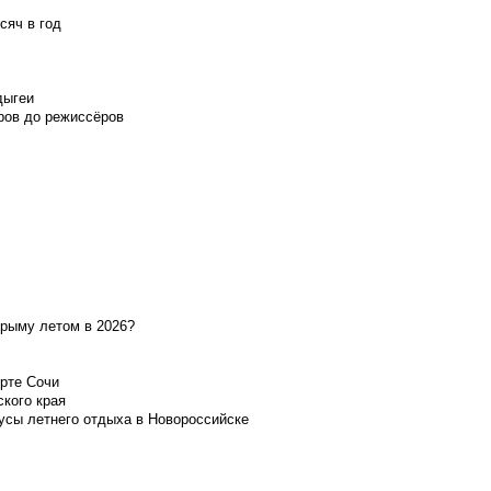
сяч в год
дыгеи
ров до режиссёров
Крыму летом в 2026?
орте Сочи
ского края
усы летнего отдыха в Новороссийске