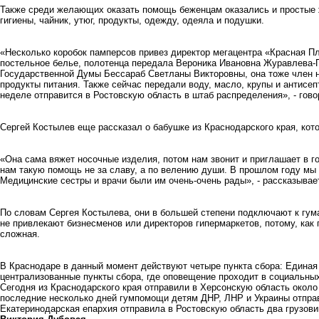
Также среди желающих оказать помощь беженцам оказались и простые 
гигиены, чайник, утюг, продукты, одежду, одеяла и подушки.
«Несколько коробок памперсов привез директор мегацентра «Красная П
постельное белье, полотенца передала Вероника Ивановна Журавлева-
Государственной Думы Бессараб Светланы Викторовны, она тоже член 
продукты питания. Также сейчас передали воду, масло, крупы и антисе
неделе отправится в Ростовскую область в штаб распределения», - гов
Сергей Костылев еще рассказал о бабушке из Краснодарского края, кот
«Она сама вяжет носочные изделия, потом нам звонит и приглашает в г
нам такую помощь не за славу, а по велению души. В прошлом году мы 
Медицинские сестры и врачи были им очень-очень рады», - рассказыва
По словам Сергея Костылева, они в большей степени подключают к гу
не привлекают бизнесменов или директоров гипермаркетов, потому, как 
сложная.
В Краснодаре в данный момент действуют четыре пункта сбора: Едина
централизованные пункты сбора, где оповещение проходит в социальных
Сегодня из Краснодарского края отправили в Херсонскую область около 
последние несколько дней гумпомощи детям ДНР, ЛНР и Украины отправ
Екатеринодарская епархия отправила в Ростовскую область два грузов