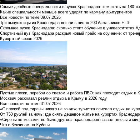
Самые дешёвые специальности в вузах Краснодара: кем стать за 180 ты
Какие специальности меньше всего ударят по карману абитуриентов
Все новости по теме
09.07.2026
Три выпускницы из Краснодара вошли в число 200-балльников ЕГЭ
Скромнее вузов Краснодара: сколько стоит обучение в университетах А
Спортивный вуз Краснодара раскрыл новый прайс на обучение: от трене
Курортный сезон 2026
Пустые пляжи, перебои со светом и работа ПВО: как проходит отдых в 
Москвич рассказал реалии отдыха в Крыму в 2026 году
Все новости по теме
31.07.2026
«С пляжей под сирены никого не гонят»: туристка описала отдых на кур
От 750 рублей за ночь: где снять дешевое жилье на курортах Краснодар
«Сирены не мешали, но было другое»: краснодарец назвал плюсы и мин
Что с бензином на Кубани