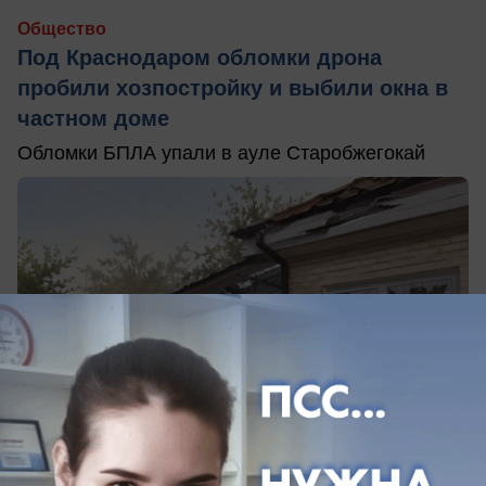
Общество
Под Краснодаром обломки дрона
пробили хозпостройку и выбили окна в
частном доме
Обломки БПЛА упали в ауле Старобжегокай