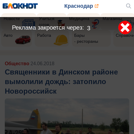
Краснодар
Новости
Учиться
Медицина
Магазины
готов
Авто
Работа
Бары
Справоч
- рестораны
Общество
24.06.2018
Священники в Динском районе
вымолили дождь: затопило
Новороссийск