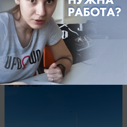
вчера в 10:24
0
АВТО
7-километровая пробка встретила
туристов на трассе к морю в
Краснодарском крае
Трассу М-4 «Дон» в Краснодарском крае сковала
многокилометровая пробка