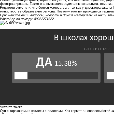
фотографировать. Также она высказала родителям школьника, отметив, 
Родители отметили, что боятся жаловаться, так как у директора школы 
министерстве образования региона. Поэтому многим приходится терпет
Присылайте ваши вопросы, новости и другие материалы на нашу эле
WhatsApp по номеру: 89282271622.
Читайте также:
Суп с тараканами и котлеты с волосами: Как кормят в новороссийской 