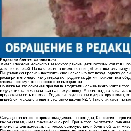
Родители боятся жаловаться.
Жители поселка Ильского Северского района, дети которых ходят в шк
дают в столовой. По их словам, в школе нет пищеблока, поэтому пищу 
Пищеблок собирались построить еще несколько лет назад, однако до сих
расширять его надо, как утверждают родители. Детям приходиться обед
захода, потому что все просто не вмещаются.
Но даже не это основная проблема. Родители больше всего боятся того,
году дети стали жаловаться на плохую пищу. Многие тогда отказались от
продолжили есть в школе. Родители тогда пошли к директору школы, кот
пищеблок, и сходили еще в столовую школы №17. Там, с их слов, попрос
Ситуация на какое-то время наладилась, но сегодня, 9 февраля, один и
как он сказал, была фактически сырой. Кроме того, он отметил, она еще
многие начали жаловать на плохое самочувствие и боли в области живо
После публикации фотографии в соцсетях, как отметили родители, дирек