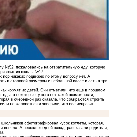
олу №52, пожаловались на отвратительную еду, которую
привозят из школы №17.
 пор никаких подвижек по этому вопросу нет. А
ать в столовой размером с небольшой класс и есть в три
 как кормят их детей. Они отметили, что еще в прошлом
 еды, а некоторые, у кого нет такой возможности,
орая в очередной раз сказала, что собираются строить
или не жаловаться и заверили, что все исправят.
з школьников сфотографировал кусок котлеты, которая,
 и воняла. А несколько дней назад, рассказали родители,
та.
тор вызвала ребенка и накричала, что, мол, нельзя такое