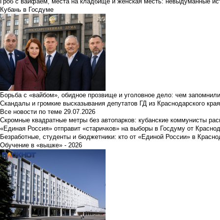
Гроб с вайфаем, места на кладбище и женская месть: невыдуманные ист
Кубань в Госдуме
Борьба с «вайбом», обидное прозвище и уголовное дело: чем запомнил
Скандалы и громкие высказывания депутатов ГД из Краснодарского края
Все новости по теме
29.07.2026
Скромные квадратные метры без автопарков: кубанские коммунисты ра
«Единая Россия» отправит «старичков» на выборы в Госдуму от Краснод
Безработные, студенты и бюджетники: кто от «Единой России» в Красно
Обучение в «вышке» - 2026