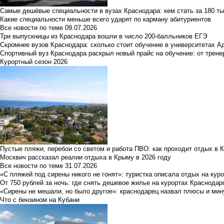
Самые дешёвые специальности в вузах Краснодара: кем стать за 180 ты
Какие специальности меньше всего ударят по карману абитуриентов
Все новости по теме
09.07.2026
Три выпускницы из Краснодара вошли в число 200-балльников ЕГЭ
Скромнее вузов Краснодара: сколько стоит обучение в университетах А
Спортивный вуз Краснодара раскрыл новый прайс на обучение: от трене
Курортный сезон 2026
Пустые пляжи, перебои со светом и работа ПВО: как проходит отдых в 
Москвич рассказал реалии отдыха в Крыму в 2026 году
Все новости по теме
31.07.2026
«С пляжей под сирены никого не гонят»: туристка описала отдых на кур
От 750 рублей за ночь: где снять дешевое жилье на курортах Краснодар
«Сирены не мешали, но было другое»: краснодарец назвал плюсы и мин
Что с бензином на Кубани