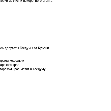
ории из жизни похоронного агента
ись депутаты Госдумы от Кубани
скрыли кошельки
арского края
дарском крае метит в Госдуму