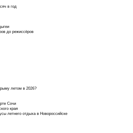
сяч в год
дыгеи
ров до режиссёров
Крыму летом в 2026?
орте Сочи
ского края
усы летнего отдыха в Новороссийске