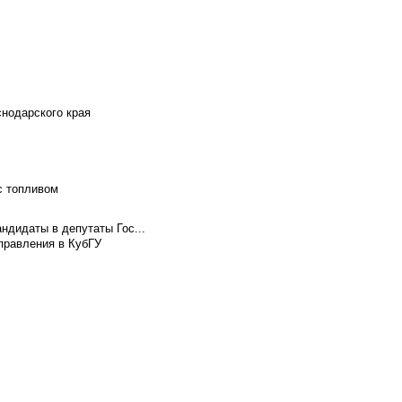
снодарского края
с топливом
ндидаты в депутаты Гос...
правления в КубГУ